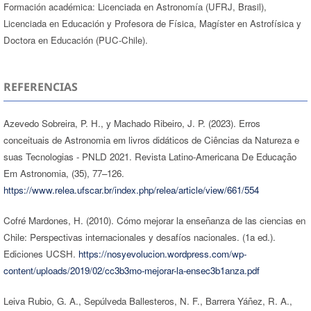
Formación académica: Licenciada en Astronomía (UFRJ, Brasil),
Licenciada en Educación y Profesora de Física, Magíster en Astrofísica y
Doctora en Educación (PUC-Chile).
REFERENCIAS
Azevedo Sobreira, P. H., y Machado Ribeiro, J. P. (2023). Erros
conceituais de Astronomia em livros didáticos de Ciências da Natureza e
suas Tecnologias - PNLD 2021. Revista Latino-Americana De Educação
Em Astronomia, (35), 77–126.
https://www.relea.ufscar.br/index.php/relea/article/view/661/554
Cofré Mardones, H. (2010). Cómo mejorar la enseñanza de las ciencias en
Chile: Perspectivas internacionales y desafíos nacionales. (1a ed.).
Ediciones UCSH.
https://nosyevolucion.wordpress.com/wp-
content/uploads/2019/02/cc3b3mo-mejorar-la-ensec3b1anza.pdf
Leiva Rubio, G. A., Sepúlveda Ballesteros, N. F., Barrera Yáñez, R. A.,