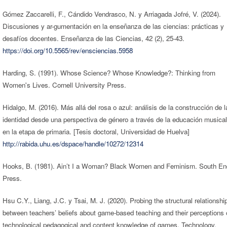
Gómez Zaccarelli, F., Cándido Vendrasco, N. y Arriagada Jofré, V. (2024).
Discusiones y ar-gumentación en la enseñanza de las ciencias: prácticas y
desafíos docentes. Enseñanza de las Ciencias, 42 (2), 25-43.
https://doi.org/10.5565/rev/ensciencias.5958
Harding, S. (1991). Whose Science? Whose Knowledge?: Thinking from
Women's Lives. Cornell University Press.
Hidalgo, M. (2016). Más allá del rosa o azul: análisis de la construcción de l
identidad desde una perspectiva de género a través de la educación musical
en la etapa de primaria. [Tesis doctoral, Universidad de Huelva]
http://rabida.uhu.es/dspace/handle/10272/12314
Hooks, B. (1981). Ain’t I a Woman? Black Women and Feminism. South En
Press.
Hsu C.Y., Liang, J.C. y Tsai, M. J. (2020). Probing the structural relationshi
between teachers’ beliefs about game-based teaching and their perceptions 
technological pedagogical and content knowledge of games. Technology,