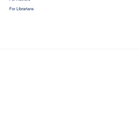
For Librarians
ISSN 2810-6040 electronic version
ISSN 0717-9618 printed version