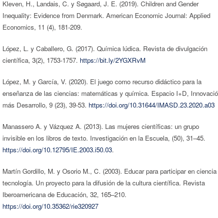
Kleven, H., Landais, C. y Søgaard, J. E. (2019). Children and Gender
Inequality: Evidence from Denmark. American Economic Journal: Applied
Economics, 11 (4), 181-209.
López, L. y Caballero, G. (2017). Química lúdica. Revista de divulgación
científica, 3(2), 1753-1757.
https://bit.ly/2YGXRvM
López, M. y García, V. (2020). El juego como recurso didáctico para la
enseñanza de las ciencias: matemáticas y química. Espacio I+D, Innovaci
más Desarrollo, 9 (23), 39-53.
https://doi.org/10.31644/IMASD.23.2020.a03
Manassero A. y Vázquez A. (2013). Las mujeres científicas: un grupo
invisible en los libros de texto. Investigación en la Escuela, (50), 31–45.
https://doi.org/10.12795/IE.2003.i50.03
.
Martín Gordillo, M. y Osorio M., C. (2003). Educar para participar en ciencia
tecnología. Un proyecto para la difusión de la cultura científica. Revista
Iberoamericana de Educación, 32, 165–210.
https://doi.org/10.35362/rie320927