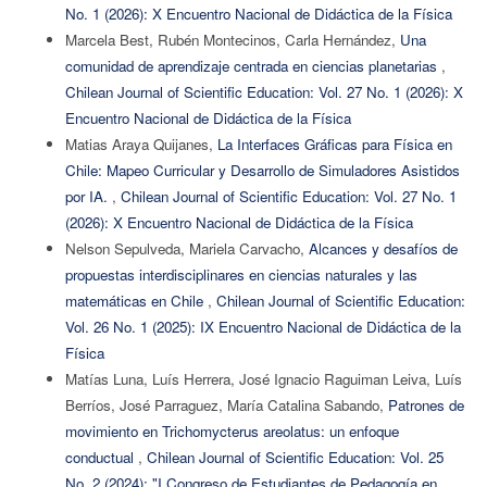
No. 1 (2026): X Encuentro Nacional de Didáctica de la Física
Marcela Best, Rubén Montecinos, Carla Hernández,
Una
comunidad de aprendizaje centrada en ciencias planetarias
,
Chilean Journal of Scientific Education: Vol. 27 No. 1 (2026): X
Encuentro Nacional de Didáctica de la Física
Matias Araya Quijanes,
La Interfaces Gráficas para Física en
Chile: Mapeo Curricular y Desarrollo de Simuladores Asistidos
por IA.
,
Chilean Journal of Scientific Education: Vol. 27 No. 1
(2026): X Encuentro Nacional de Didáctica de la Física
Nelson Sepulveda, Mariela Carvacho,
Alcances y desafíos de
propuestas interdisciplinares en ciencias naturales y las
matemáticas en Chile
,
Chilean Journal of Scientific Education:
Vol. 26 No. 1 (2025): IX Encuentro Nacional de Didáctica de la
Física
Matías Luna, Luís Herrera, José Ignacio Raguiman Leiva, Luís
Berríos, José Parraguez, María Catalina Sabando,
Patrones de
movimiento en Trichomycterus areolatus: un enfoque
conductual
,
Chilean Journal of Scientific Education: Vol. 25
No. 2 (2024): "I Congreso de Estudiantes de Pedagogía en