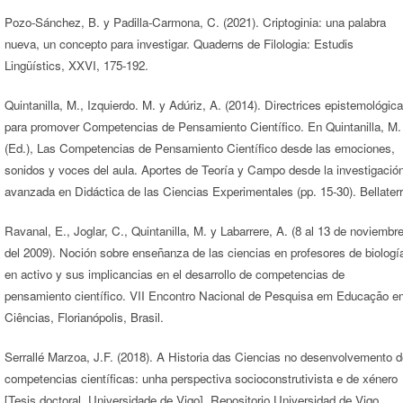
Pozo-Sánchez, B. y Padilla-Carmona, C. (2021). Criptoginia: una palabra
nueva, un concepto para investigar. Quaderns de Filologia: Estudis
Lingüístics, XXVI, 175-192.
Quintanilla, M., Izquierdo. M. y Adúriz, A. (2014). Directrices epistemológic
para promover Competencias de Pensamiento Científico. En Quintanilla, M.
(Ed.), Las Competencias de Pensamiento Científico desde las emociones,
sonidos y voces del aula. Aportes de Teoría y Campo desde la investigació
avanzada en Didáctica de las Ciencias Experimentales (pp. 15-30). Bellaterr
Ravanal, E., Joglar, C., Quintanilla, M. y Labarrere, A. (8 al 13 de noviembr
del 2009). Noción sobre enseñanza de las ciencias en profesores de biologí
en activo y sus implicancias en el desarrollo de competencias de
pensamiento científico. VII Encontro Nacional de Pesquisa em Educação e
Ciências, Florianópolis, Brasil.
Serrallé Marzoa, J.F. (2018). A Historia das Ciencias no desenvolvemento d
competencias científicas: unha perspectiva socioconstrutivista e de xénero
[Tesis doctoral, Universidade de Vigo]. Repositorio Universidad de Vigo.