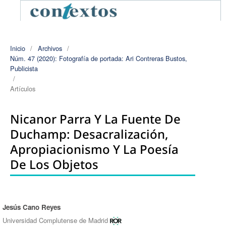
Inicio
/
Archivos
/
Núm. 47 (2020): Fotografía de portada: Ari Contreras Bustos,
Publicista
/
Artículos
Nicanor Parra Y La Fuente De
Duchamp: Desacralización,
Apropiacionismo Y La Poesía
De Los Objetos
Jesús Cano Reyes
Autores/as
Universidad Complutense de Madrid