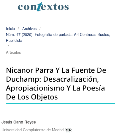
Inicio
/
Archivos
/
Núm. 47 (2020): Fotografía de portada: Ari Contreras Bustos,
Publicista
/
Artículos
Nicanor Parra Y La Fuente De
Duchamp: Desacralización,
Apropiacionismo Y La Poesía
De Los Objetos
Jesús Cano Reyes
Autores/as
Universidad Complutense de Madrid