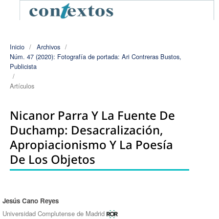
Inicio
/
Archivos
/
Núm. 47 (2020): Fotografía de portada: Ari Contreras Bustos,
Publicista
/
Artículos
Nicanor Parra Y La Fuente De
Duchamp: Desacralización,
Apropiacionismo Y La Poesía
De Los Objetos
Jesús Cano Reyes
Autores/as
Universidad Complutense de Madrid