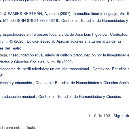
 PAMIES BERTRÁN, A, (eds.) (2007): Interculturalidad y lenguaje, Vol. II
nada, Método ISBN 978-84-7933­ 482-6
,
Contextos: Estudios de Humanidades y
 y espectadores en Te besaré toda la vida de José Luis Figueroa
,
Contextos:
úm. 45 (2020): Edición especial: Aproximaciones a la Enseñanza de las
és del Teatro
rtega,
Inseguridad objetiva, miedo al delito y preocupación por la inseguridad 
dades y Ciencias Sociales: Núm. 50 (2022)
dicadores del perfil televisivo: un estudio transcultural
,
Contextos: Estudios 
6)
ciencia y educación
,
Contextos: Estudios de Humanidades y Ciencias Socia
y la educación musical
,
Contextos: Estudios de Humanidades y Ciencias
1-10 de 193
Siguient
ada
para este artículo.