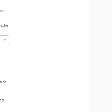
:
os:
textos
os de
s y