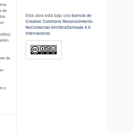
tros
a de
Esta obra está bajo una
licencia de
obra
Creative Commons Reconocimiento-
 un
NoComercial-SinObraDerivada 4.0
o
Internacional
.
áfico)
cación
avés de
su
es y