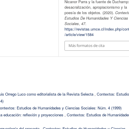
Nicanor Parra y la fuente de Duchamp
desacralización, apropiacionismo y la
poesía de los objetos. (2020).
Context
Estudios De Humanidades Y Ciencias
Sociales
,
47
.
https://revistas.umce.cl/index.php/con
/article/view/1584
Más formatos de cita
Luis Orrego Luco como editorialista de la Revista Selecta
,
Contextos: Estudi
4)
ontextos: Estudios de Humanidades y Ciencias Sociales: Núm. 4 (1999)
la educación: reflexión y proyecciones
,
Contextos: Estudios de Humanidade
arqueología del presente
,
Contextos: Estudios de Humanidades y Ciencias