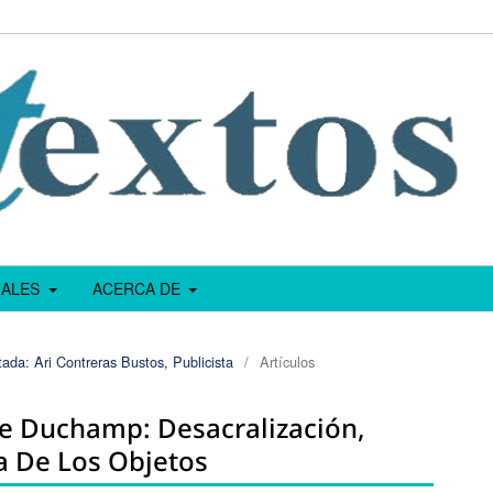
IALES
ACERCA DE
ada: Ari Contreras Bustos, Publicista
/
Artículos
De Duchamp: Desacralización,
a De Los Objetos