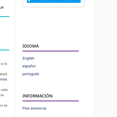
Que
IDIOMA
English
 a la
español
português
stará
encia
e este
 su
INFORMACIÓN
u
 no se
Para autores/as