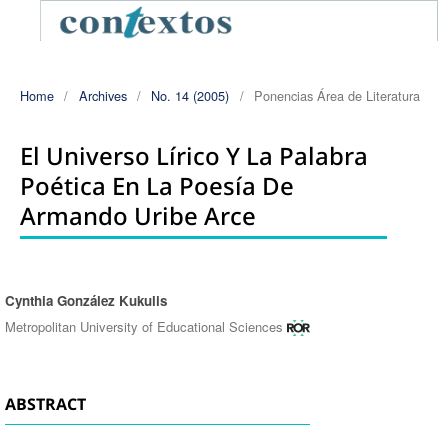
Home
/
Archives
/
No. 14 (2005)
/
Ponencias Área de Literatura
El Universo Lírico Y La Palabra
Poética En La Poesía De
Armando Uribe Arce
Cynthia González Kukulis
Authors
Metropolitan University of Educational Sciences
ABSTRACT