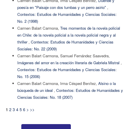
Carmen Balart Carmona, Irma Césped Benítez,
Duende y
poesía en "Paisaje con dos tumbas y un perro asirio"
,
Contextos: Estudios de Humanidades y Ciencias Sociales:
No. 2 (1998)
Carmen Balart Carmona,
Tres momentos de la novela policial
en Chile: de la novela policial a la novela policial negra y al
thriller
,
Contextos: Estudios de Humanidades y Ciencias
Sociales: No. 22 (2009)
Carmen Balart Carmona, Samuel Fernández Saavedra,
Imágenes del amor en la creación literaria de Gabriela Mistral
,
Contextos: Estudios de Humanidades y Ciencias Sociales:
No. 15 (2006)
Carmen Balart Carmona, Irma Césped Benítez,
Alsino o la
búsqueda de un ideal
,
Contextos: Estudios de Humanidades y
Ciencias Sociales: No. 18 (2007)
2
3
4
5
6
>
>>
1