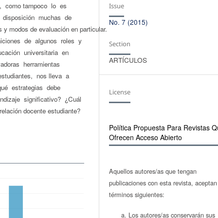
al, como tampoco lo es
Issue
su disposición muchas de
No. 7 (2015)
s y modos de evaluación en particular.
niciones de algunos roles y
Section
cación universitaria en
ARTÍCULOS
ovadoras herramientas
estudiantes, nos lleva a
qué estrategias debe
License
dizaje significativo? ¿Cuál
elación docente ­estudiante?
Polí­tica Propuesta Para Revistas 
Ofrecen Acceso Abierto
Aquellos autores/as que tengan
publicaciones con esta revista, aceptan
términos siguientes:
Los autores/as conservarán sus