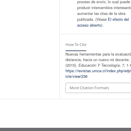
proceso de enví­o, lo cual puede
producir intercambios interesant
aumentar las citas de la obra
publicada. (Véase
El efecto del
acceso abierto
).
How To Cite
Nuevas herramientas para la evaluaci
distancia, hacia un nuevo rol docente.
(2015).
Educación Y Tecnologí­a
,
7
, 1-
https://revistas.umce.cl/index.php/edy
icle/view/236
More Citation Formats