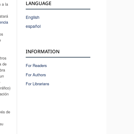
LANGUAGE
 a la
stará
English
encia
español
os
e
INFORMATION
tros
a de
For Readers
obra
For Authors
 un
o
For Librarians
áfico)
cación
avés de
su