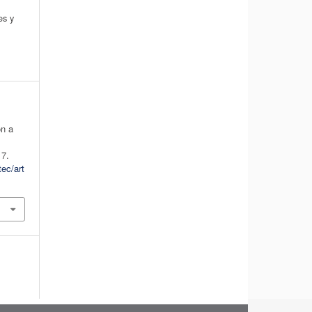
es y
ón a
17.
tec/art