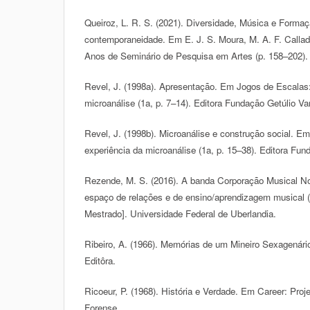
Queiroz, L. R. S. (2021). Diversidade, Música e Form
contemporaneidade. Em E. J. S. Moura, M. A. F. Callad
Anos de Seminário de Pesquisa em Artes (p. 158–202).
Revel, J. (1998a). Apresentação. Em Jogos de Escalas:
microanálise (1a, p. 7–14). Editora Fundação Getúlio Va
Revel, J. (1998b). Microanálise e construção social. E
experiência da microanálise (1a, p. 15–38). Editora Fun
Rezende, M. S. (2016). A banda Corporação Musical 
espaço de relações e de ensino/aprendizagem musical 
Mestrado]. Universidade Federal de Uberlandia.
Ribeiro, A. (1966). Memórias de um Mineiro Sexagenário 
Editôra.
Ricoeur, P. (1968). História e Verdade. Em Career: Pro
Forense.