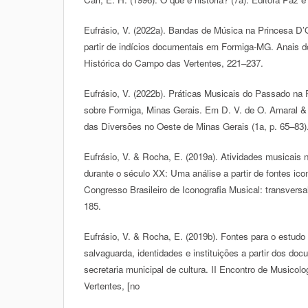
Eufrásio, V. (2022a). Bandas de Música na Princesa D’
partir de indícios documentais em Formiga-MG. Anais d
Histórica do Campo das Vertentes, 221–237.
Eufrásio, V. (2022b). Práticas Musicais do Passado na
sobre Formiga, Minas Gerais. Em D. V. de O. Amaral & R
das Diversões no Oeste de Minas Gerais (1a, p. 65–83). 
Eufrásio, V. & Rocha, E. (2019a). Atividades musicais
durante o século XX: Uma análise a partir de fontes ico
Congresso Brasileiro de Iconografia Musical: transvers
185.
Eufrásio, V. & Rocha, E. (2019b). Fontes para o estud
salvaguarda, identidades e instituições a partir dos 
secretaria municipal de cultura. II Encontro de Musicol
Vertentes, [no