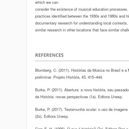
which we can
consider the existence of musical education processes
practices identified between the 1930s and 1980s and hi
documentary research for understanding local contexts, o
similar research in other locations that face similar chal
REFERENCES
Blomberg, C. (2011). Histórias da Música no Brasil e a 
preliminar. Projeto História, 43, 415–444.
Burke, P. (2011). Abertura: a nova história, seu passad
da História: novas perspectivas (1a). Editora Unesp.
Burke, P. (2017). Testemunha ocular: o uso de imagens 
(2o). Editora Unesp.
Carr, E. H. (1996). O que é história? (7a). Editora Paz e