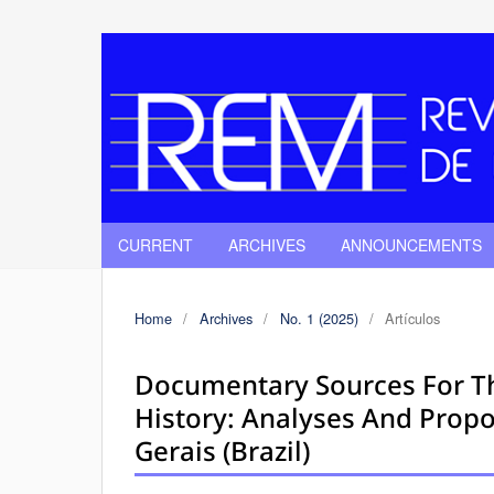
CURRENT
ARCHIVES
ANNOUNCEMENTS
Home
/
Archives
/
No. 1 (2025)
/
Artículos
Documentary Sources For Th
History: Analyses And Prop
Gerais (Brazil)