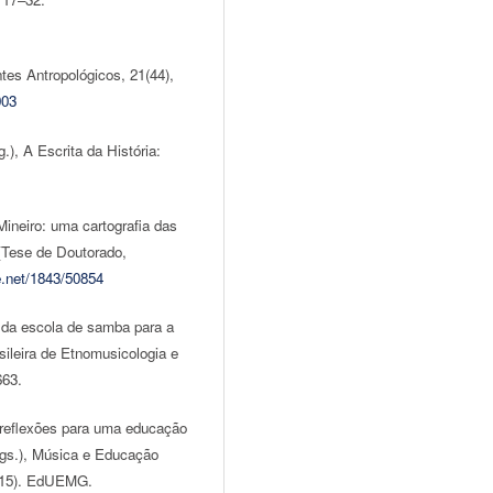
tes Antropológicos, 21(44),
003
.), A Escrita da História:
Mineiro: uma cartografia das
[Tese de Doutorado,
le.net/1843/50854
 da escola de samba para a
sileira de Etnomusicologia e
663.
: reflexões para uma educação
Orgs.), Música e Educação
–215). EdUEMG.