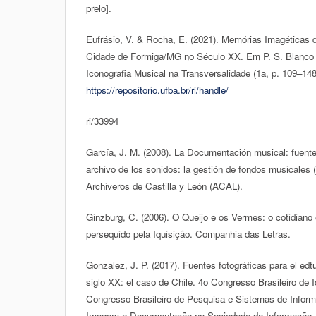
prelo].
Eufrásio, V. & Rocha, E. (2021). Memórias Imagéticas 
Cidade de Formiga/MG no Século XX. Em P. S. Blanco 
Iconografia Musical na Transversalidade (1a, p. 109–1
https://repositorio.ufba.br/ri/handle/
ri/33994
García, J. M. (2008). La Documentación musical: fuente
archivo de los sonidos: la gestión de fondos musicales 
Archiveros de Castilla y León (ACAL).
Ginzburg, C. (2006). O Queijo e os Vermes: o cotidiano 
persequido pela Iquisição. Companhia das Letras.
Gonzalez, J. P. (2017). Fuentes fotográficas para el edt
siglo XX: el caso de Chile. 4o Congresso Brasileiro de 
Congresso Brasileiro de Pesquisa e Sistemas de Infor
Imagem e Documentação na Sociedade da Informação,