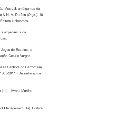
ação Musical: amálgamas da
o & N. A. Durães (Orgs.), 10
 Editora Unimontes.
 a experiência da
rgas.
m Jogos de Escalas: a
dação Getúlio Vargas.
Nossa Senhora do Carmo: um
(1985-2014) [Dissertação de
(1a). Livraria Martins
ject Management (1a). Editora