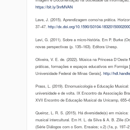
https://bit.ly/3nrMVAN
Lave, J. (2015). Aprendizagem como/na prática. Horizon
37–47.
http://dx.doi.org/10.1590/S0104-1832015000200
Levi, G. (2011). Sobre a micro-história. Em P. Burke (Org
novas perspectivas (p. 135–163). Editora Unesp.
Oliveira, V. E. de. (2022). Música na Princesa D’Oeste 
práticas, formações e espaços educativos em Formiga 
Universidade Federal de Minas Gerais].
http://hdl.hand
Prass, L. (2019). Etnomusicologia e Educação Musical:
universidade e de volta. IX Encontro da Associação Bra
XVII Encontro de Educação Musical da Unicamp, 655–
Queiroz, L. R. S. (2015). Há diversidade(s) em música
musical intercultural. Em H. L. da Silva & A. B. Zille (
(Série Diálogos com o Som. Ensaios; v.2) (1a, p. 197