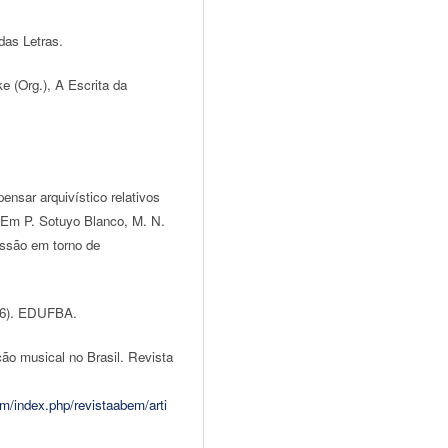
das Letras.
e (Org.), A Escrita da
ensar arquivístico relativos
 Em P. Sotuyo Blanco, M. N.
ussão em torno de
–46). EDUFBA.
ção musical no Brasil. Revista
m/index.php/revistaabem/arti