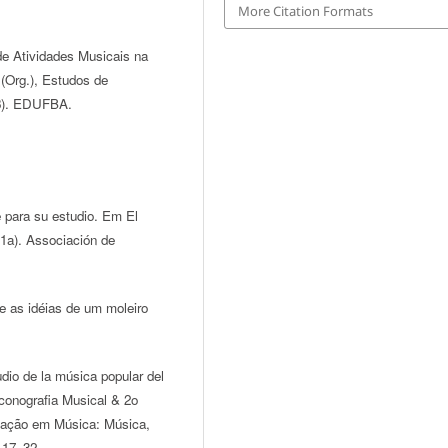
More Citation Formats
de Atividades Musicais na
(Org.), Estudos de
48). EDUFBA.
 para su estudio. Em El
(1a). Associación de
e as idéias de um moleiro
udio de la música popular del
Iconografia Musical & 2o
mação em Música: Música,
 17–32.