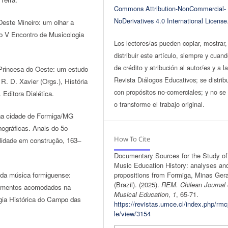
Commons Attribution-NonCommercial-
NoDerivatives 4.0 International License
Oeste Mineiro: um olhar a
o V Encontro de Musicologia
Los lectores/as pueden copiar, mostrar,
distribuir este artículo, siempre y cuan
de crédito y atribución al autor/es y a l
 Princesa do Oeste: um estudo
Revista Diálogos Educativos; se distrib
. D. Xavier (Orgs.), História
con propósitos no-comerciales; y no se 
Editora Dialética.
o transforme el trabajo original.
 na cidade de Formiga/MG
nográficas. Anais do 5o
How To Cite
alidade em construção, 163–
Documentary Sources for the Study of
Music Education History: analyses an
o da música formiguense:
propositions from Formiga, Minas Gera
(Brazil). (2025).
REM. Chilean Journal 
documentos acomodados na
Musical Education
,
1
, 65-71.
ogia Histórica do Campo das
https://revistas.umce.cl/index.php/rmc
le/view/3154