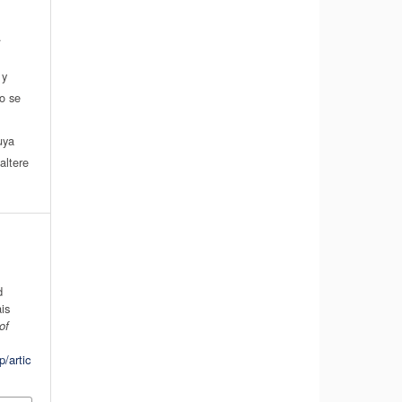
.
 y
do se
a
uya
altere
d
is
of
p/artic