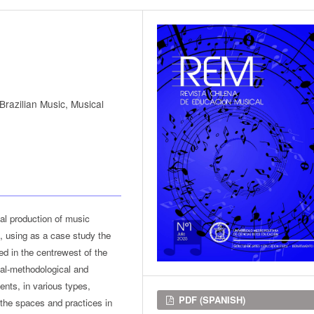
 Brazilian Music, Musical
cal production of music
s, using as a case study the
ed in the centrewest of the
cal-methodological and
ents, in various types,
Downloads
PDF (SPANISH)
 the spaces and practices in