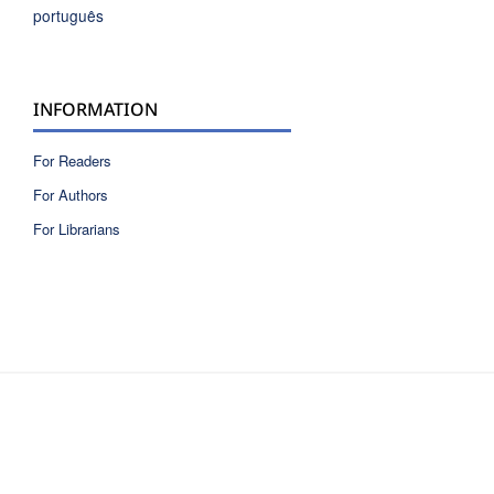
português
INFORMATION
For Readers
For Authors
For Librarians
ISSN 2810-6040 electronic version
ISSN 0717-9618 printed version