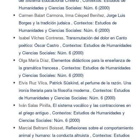
del Sistema Educacional Chileno
,
Contextos: Estudios de
Humanidades y Ciencias Sociales: Núm. 6 (2000)
Carmen Balart Carmona, Irma Césped Benítez,
Jorge Luis
Borges y la tradición judaica
,
Contextos: Estudios de
Humanidades y Ciencias Sociales: Núm. 6 (2000)
Isabel Vilches Contreras,
Transmutación del dolor en Canto
poético: Óscar Castro
,
Contextos: Estudios de Humanidades
y Ciencias Sociales: Núm. 6 (2000)
Olga María Díaz,
Elementos didácticos para la enseñanza de
la gramática francesa
,
Contextos: Estudios de Humanidades
y Ciencias Sociales: Núm. 6 (2000)
Elvis Ruz Vilca,
Patrick Süskind, el perfume de la razón. Una
ironía literaria para la filosofía moderna
,
Contextos: Estudios
de Humanidades y Ciencias Sociales: Núm. 6 (2000)
Iván Salas Pinilla,
El sistema vocálico y las contracciones en
el griego antiguo
,
Contextos: Estudios de Humanidades y
Ciencias Sociales: Núm. 6 (2000)
Marcial Beltrami Boisset,
Reflexiones sobre el comportamiento
animal y humano: la conducta altruista
,
Contextos: Estudios