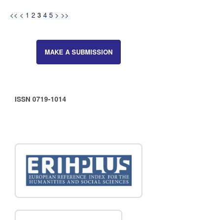
<<
<
1
2
4
5
>
>>
3
MAKE A SUBMISSION
ISSN 0719-1014