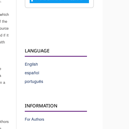
,
which
f the
source
 if it
ith
LANGUAGE
English
e
español
a
português
in a
INFORMATION
For Authors
uthors
g.