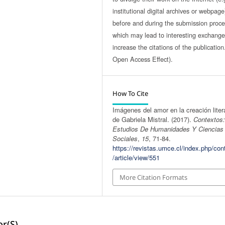
institutional digital archives or webpage
before and during the submission proce
which may lead to interesting exchang
increase the citations of the publicatio
Open Access Effect).
How To Cite
Imágenes del amor en la creación liter
de Gabriela Mistral. (2017).
Contextos
Estudios De Humanidades Y Ciencias
Sociales
,
15
, 71-84.
https://revistas.umce.cl/index.php/con
/article/view/551
More Citation Formats
r(s)