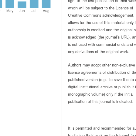
right to the first publication of their work
which will be subject to the Licence of
Creative Commons acknowledgement, 
allows for the use of this material only i
authorship is credited and the original 
is acknowledged (the journal’s URL), and
is not used with commercial ends and w
any derivations of the original work.
Authors may adopt other non-exclusive
license agreements of distribution of th
published version (e.g. to save it onto 
digital institutional archive or publish it 
monographic volume) only if the initial
publication of this journal is indicated.
It is permitted and recommended for a
to divulge their work on the Internet (e.