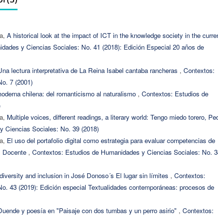
ba,
A historical look at the impact of ICT in the knowledge society in the curre
dades y Ciencias Sociales: No. 41 (2018): Edición Especial 20 años de
Una lectura interpretativa de La Reina Isabel cantaba rancheras
,
Contextos:
o. 7 (2001)
moderna chilena: del romanticismo al naturalismo
,
Contextos: Estudios de
)
ba,
Multiple voices, different readings, a literary world: Tengo miedo torero, Pe
 Ciencias Sociales: No. 39 (2018)
ba,
El uso del portafolio digital como estrategia para evaluar competencias de
al Docente
,
Contextos: Estudios de Humanidades y Ciencias Sociales: No. 3
iversity and inclusion in José Donoso´s El lugar sin límites
,
Contextos:
o. 43 (2019): Edición especial Textualidades contemporáneas: procesos de
Duende y poesía en "Paisaje con dos tumbas y un perro asirio"
,
Contextos: