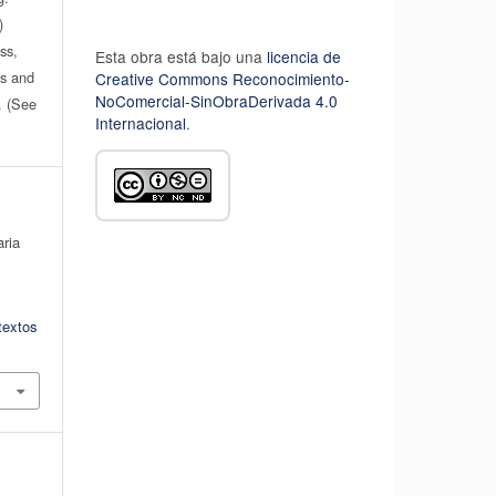
)
ss,
Esta obra está bajo una
licencia de
es and
Creative Commons Reconocimiento-
NoComercial-SinObraDerivada 4.0
n. (See
Internacional
.
aria
:
textos