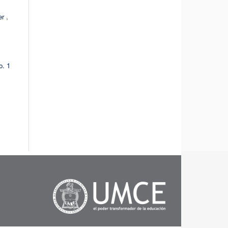
ler
,
o. 1