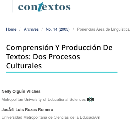
Home
/
Archives
/
No. 14 (2005)
/
Ponencias Área de Lingüística
Comprensión Y Producción De
Textos: Dos Procesos
Culturales
Nelly Olguín Vilches
Authors
Metropolitan University of Educational Sciences
JosÃ© Luis Rozas Romero
Universidad Metropolitana de Ciencias de la EducaciÃ³n