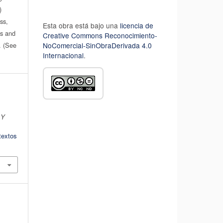
)
ss,
Esta obra está bajo una
licencia de
es and
Creative Commons Reconocimiento-
n. (See
NoComercial-SinObraDerivada 4.0
Internacional
.
 Y
textos