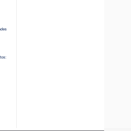
ades
tos: