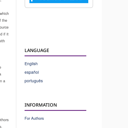
which
f the
source
 if it
ith
LANGUAGE
English
e
español
a
português
in a
INFORMATION
For Authors
uthors
g.