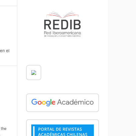
en el
 the
,