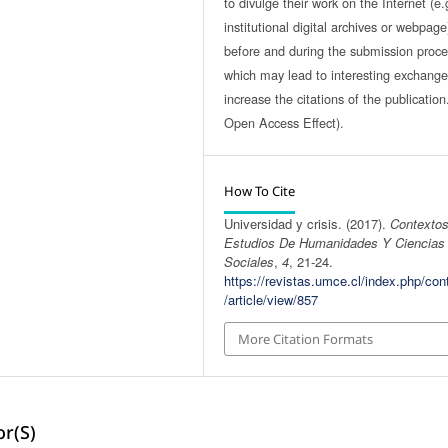
to divulge their work on the Internet (e.
institutional digital archives or webpage
before and during the submission proce
which may lead to interesting exchang
increase the citations of the publicatio
Open Access Effect).
How To Cite
Universidad y crisis. (2017).
Contextos
Estudios De Humanidades Y Ciencias
Sociales
,
4
, 21-24.
https://revistas.umce.cl/index.php/con
/article/view/857
More Citation Formats
r(s)