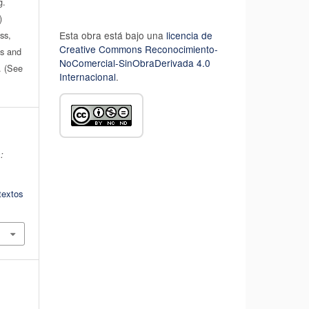
g.
)
ss,
Esta obra está bajo una
licencia de
Creative Commons Reconocimiento-
es and
NoComercial-SinObraDerivada 4.0
n. (See
Internacional
.
:
textos