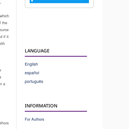
,
which
f the
source
 if it
ith
LANGUAGE
English
e
español
a
português
in a
INFORMATION
For Authors
uthors