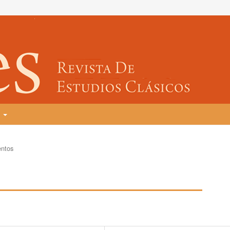
T
entos