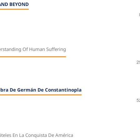
 AND BEYOND
erstanding Of Human Suffering
2
 Obra De Germán De Constantinopla
5
tóteles En La Conquista De América