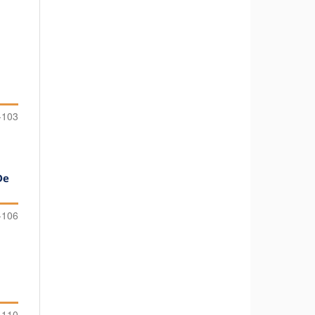
-103
De
-106
-110