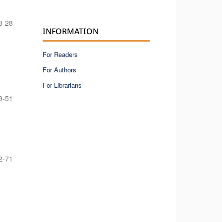
8-28
INFORMATION
For Readers
For Authors
For Librarians
9-51
2-71