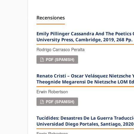
Recensiones
Emily Pillinger Cassandra And The Poetics
University Press, Cambridge, 2019, 268 Pp.
Rodrigo Carrasco Peralta
PDF (SPANISH)
Renato Cristi – Oscar Velásquez Nietzsche Y
Theognide Megarensi De Nietzsche LOM Edi
Erwin Robertson
PDF (SPANISH)
Tucídides: Desastres De La Guerra Traducci
Universidad Diego Portales, Santiago, 2020
Erwin Robertson