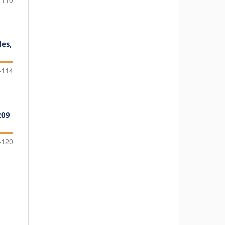
les,
-114
209
-120