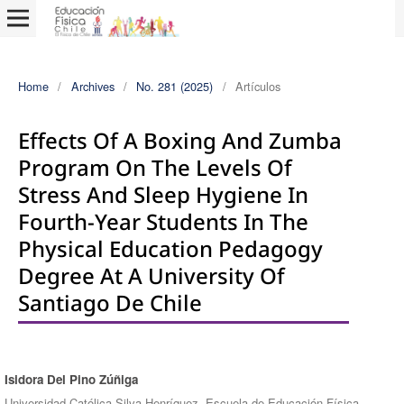
Home
/
Archives
/
No. 281 (2025)
/
Artículos
Effects Of A Boxing And Zumba
Program On The Levels Of
Stress And Sleep Hygiene In
Fourth-Year Students In The
Physical Education Pedagogy
Degree At A University Of
Santiago De Chile
Isidora Del Pino Zúñiga
Authors
Universidad Católica Silva Henríquez. Escuela de Educación Física