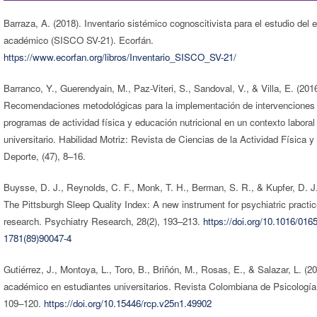
Barraza, A. (2018). Inventario sistémico cognoscitivista para el estudio del 
académico (SISCO SV-21). Ecorfán.
https://www.ecorfan.org/libros/Inventario_SISCO_SV-21/
Barranco, Y., Guerendyain, M., Paz-Viteri, S., Sandoval, V., & Villa, E. (2016
Recomendaciones metodológicas para la implementación de intervenciones
programas de actividad física y educación nutricional en un contexto laboral
universitario. Habilidad Motriz: Revista de Ciencias de la Actividad Física y 
Deporte, (47), 8–16.
Buysse, D. J., Reynolds, C. F., Monk, T. H., Berman, S. R., & Kupfer, D. J.
The Pittsburgh Sleep Quality Index: A new instrument for psychiatric practi
research. Psychiatry Research, 28(2), 193–213.
https://doi.org/10.1016/0165
1781(89)90047-4
Gutiérrez, J., Montoya, L., Toro, B., Briñón, M., Rosas, E., & Salazar, L. (2
académico en estudiantes universitarios. Revista Colombiana de Psicología,
109–120.
https://doi.org/10.15446/rcp.v25n1.49902