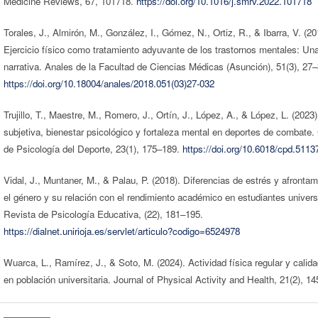
Medicine Reviews, 67, 101718.
https://doi.org/10.1016/j.smrv.2022.101718
Torales, J., Almirón, M., González, I., Gómez, N., Ortiz, R., & Ibarra, V. (20
Ejercicio físico como tratamiento adyuvante de los trastornos mentales: Una
narrativa. Anales de la Facultad de Ciencias Médicas (Asunción), 51(3), 27–
https://doi.org/10.18004/anales/2018.051(03)27-032
Trujillo, T., Maestre, M., Romero, J., Ortín, J., López, A., & López, L. (2023)
subjetiva, bienestar psicológico y fortaleza mental en deportes de combate
de Psicología del Deporte, 23(1), 175–189.
https://doi.org/10.6018/cpd.5113
Vidal, J., Muntaner, M., & Palau, P. (2018). Diferencias de estrés y afronta
el género y su relación con el rendimiento académico en estudiantes universi
Revista de Psicología Educativa, (22), 181–195.
https://dialnet.unirioja.es/servlet/articulo?codigo=6524978
Wuarca, L., Ramírez, J., & Soto, M. (2024). Actividad física regular y calid
en población universitaria. Journal of Physical Activity and Health, 21(2), 1