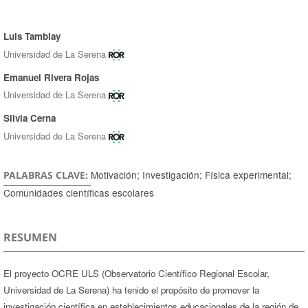
Luis Tamblay
Autores/as
Universidad de La Serena
Emanuel Rivera Rojas
Universidad de La Serena
Silvia Cerna
Universidad de La Serena
Motivación; Investigación; Física experimental;
PALABRAS CLAVE:
Comunidades científicas escolares
RESUMEN
El proyecto OCRE ULS (Observatorio Científico Regional Escolar,
Universidad de La Serena) ha tenido el propósito de promover la
investigación científica en establecimientos educacionales de la región de