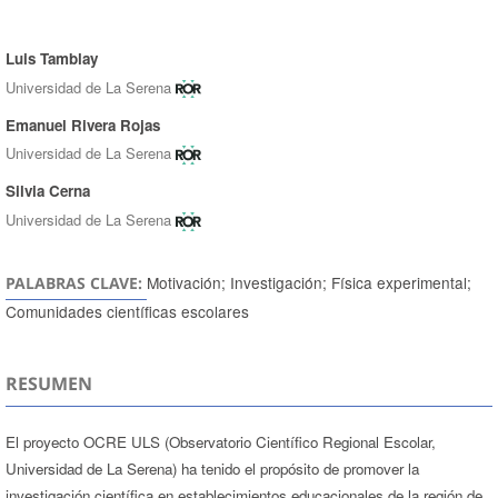
Luis Tamblay
Autores/as
Universidad de La Serena
Emanuel Rivera Rojas
Universidad de La Serena
Silvia Cerna
Universidad de La Serena
Motivación; Investigación; Física experimental;
PALABRAS CLAVE:
Comunidades científicas escolares
RESUMEN
El proyecto OCRE ULS (Observatorio Científico Regional Escolar,
Universidad de La Serena) ha tenido el propósito de promover la
investigación científica en establecimientos educacionales de la región de