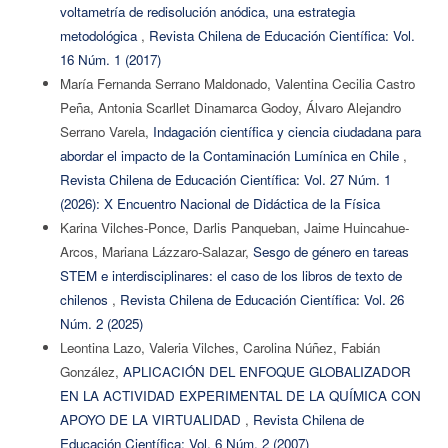
voltametría de redisolución anódica, una estrategia
metodológica
,
Revista Chilena de Educación Científica: Vol.
16 Núm. 1 (2017)
María Fernanda Serrano Maldonado, Valentina Cecilia Castro
Peña, Antonia Scarllet Dinamarca Godoy, Álvaro Alejandro
Serrano Varela,
Indagación científica y ciencia ciudadana para
abordar el impacto de la Contaminación Lumínica en Chile
,
Revista Chilena de Educación Científica: Vol. 27 Núm. 1
(2026): X Encuentro Nacional de Didáctica de la Física
Karina Vilches-Ponce, Darlis Panqueban, Jaime Huincahue-
Arcos, Mariana Lázzaro-Salazar,
Sesgo de género en tareas
STEM e interdisciplinares: el caso de los libros de texto de
chilenos
,
Revista Chilena de Educación Científica: Vol. 26
Núm. 2 (2025)
Leontina Lazo, Valeria Vilches, Carolina Núñez, Fabián
González,
APLICACIÓN DEL ENFOQUE GLOBALIZADOR
EN LA ACTIVIDAD EXPERIMENTAL DE LA QUÍMICA CON
APOYO DE LA VIRTUALIDAD
,
Revista Chilena de
Educación Científica: Vol. 6 Núm. 2 (2007)