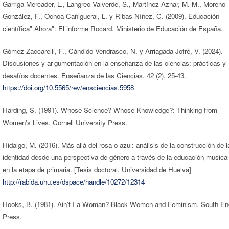
Garriga Mercader, L., Langreo Valverde, S., Martínez Aznar, M. M., Moreno
González, F., Ochoa Cañigueral, L. y Ribas Níñez, C. (2009). Educación
científica" Ahora": El informe Rocard. Ministerio de Educación de España.
Gómez Zaccarelli, F., Cándido Vendrasco, N. y Arriagada Jofré, V. (2024).
Discusiones y ar-gumentación en la enseñanza de las ciencias: prácticas y
desafíos docentes. Enseñanza de las Ciencias, 42 (2), 25-43.
https://doi.org/10.5565/rev/ensciencias.5958
Harding, S. (1991). Whose Science? Whose Knowledge?: Thinking from
Women's Lives. Cornell University Press.
Hidalgo, M. (2016). Más allá del rosa o azul: análisis de la construcción de l
identidad desde una perspectiva de género a través de la educación musical
en la etapa de primaria. [Tesis doctoral, Universidad de Huelva]
http://rabida.uhu.es/dspace/handle/10272/12314
Hooks, B. (1981). Ain’t I a Woman? Black Women and Feminism. South En
Press.