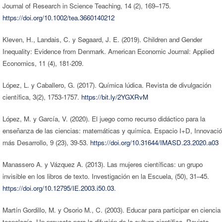
Journal of Research in Science Teaching, 14 (2), 169–175.
https://doi.org/10.1002/tea.3660140212
Kleven, H., Landais, C. y Søgaard, J. E. (2019). Children and Gender
Inequality: Evidence from Denmark. American Economic Journal: Applied
Economics, 11 (4), 181-209.
López, L. y Caballero, G. (2017). Química lúdica. Revista de divulgación
científica, 3(2), 1753-1757.
https://bit.ly/2YGXRvM
López, M. y García, V. (2020). El juego como recurso didáctico para la
enseñanza de las ciencias: matemáticas y química. Espacio I+D, Innovaci
más Desarrollo, 9 (23), 39-53.
https://doi.org/10.31644/IMASD.23.2020.a03
Manassero A. y Vázquez A. (2013). Las mujeres científicas: un grupo
invisible en los libros de texto. Investigación en la Escuela, (50), 31–45.
https://doi.org/10.12795/IE.2003.i50.03
.
Martín Gordillo, M. y Osorio M., C. (2003). Educar para participar en ciencia
tecnología. Un proyecto para la difusión de la cultura científica. Revista