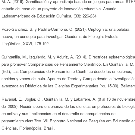
M. A. (2019). Gamificación y aprendizaje basado en juegos para áreas STE
estudio del caso de un proyecto de innovación educativa. Anuario
Latinoamericano de Educación Química, (33); 226-234.
Pozo-Sánchez, B. y Padilla-Carmona, C. (2021). Criptoginia: una palabra
nueva, un concepto para investigar. Quaderns de Filologia: Estudis
Lingüístics, XXVI, 175-192.
Quintanilla, M., Izquierdo. M. y Adúriz, A. (2014). Directrices epistemológic
para promover Competencias de Pensamiento Científico. En Quintanilla, M.
(Ed.), Las Competencias de Pensamiento Científico desde las emociones,
sonidos y voces del aula. Aportes de Teoría y Campo desde la investigació
avanzada en Didáctica de las Ciencias Experimentales (pp. 15-30). Bellaterr
Ravanal, E., Joglar, C., Quintanilla, M. y Labarrere, A. (8 al 13 de noviembr
del 2009). Noción sobre enseñanza de las ciencias en profesores de biologí
en activo y sus implicancias en el desarrollo de competencias de
pensamiento científico. VII Encontro Nacional de Pesquisa em Educação e
Ciências, Florianópolis, Brasil.