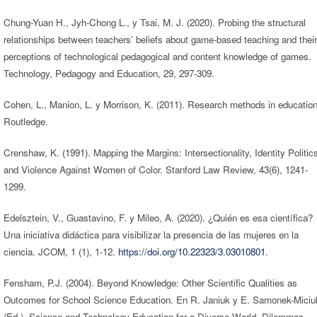
Chung-Yuan H., Jyh-Chong L., y Tsai, M. J. (2020). Probing the structural
relationships between teachers’ beliefs about game-based teaching and their
perceptions of technological pedagogical and content knowledge of games.
Technology, Pedagogy and Education, 29, 297-309.
Cohen, L., Manion, L. y Morrison, K. (2011). Research methods in education
Routledge.
Crenshaw, K. (1991). Mapping the Margins: Intersectionality, Identity Politic
and Violence Against Women of Color. Stanford Law Review, 43(6), 1241-
1299.
Edelsztein, V., Guastavino, F. y Mileo, A. (2020). ¿Quién es esa científica?
Una iniciativa didáctica para visibilizar la presencia de las mujeres en la
ciencia. JCOM, 1 (1), 1-12.
https://doi.org/10.22323/3.03010801
.
Fensham, P.J. (2004). Beyond Knowledge: Other Scientific Qualities as
Outcomes for School Science Education. En R. Janiuk y E. Samonek-Miciu
(Ed.), Science and Technology Education for a Diverse World. Dilemmas,