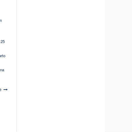
n
 25
rto
ena
e