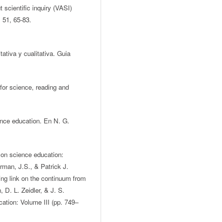
scientific inquiry (VASI)
 51, 65-83.
ativa y cualitativa. Guia
r science, reading and
ience education. En N. G.
 on science education:
rman, J.S., & Patrick J.
sing link on the continuum from
, D. L. Zeidler, & J. S.
ation: Volume III (pp. 749–