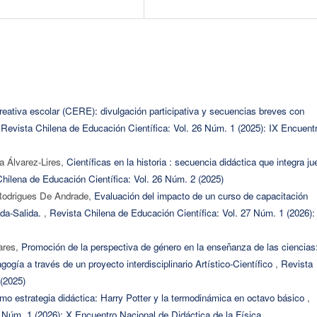
reativa escolar (CERE): divulgación participativa y secuencias breves con
,
Revista Chilena de Educación Científica: Vol. 26 Núm. 1 (2025): IX Encuent
a Álvarez-Lires,
Científicas en la historia : secuencia didáctica que integra j
hilena de Educación Científica: Vol. 26 Núm. 2 (2025)
 Rodrigues De Andrade,
Evaluación del impacto de un curso de capacitación
ada-Salida.
,
Revista Chilena de Educación Científica: Vol. 27 Núm. 1 (2026):
ares,
Promoción de la perspectiva de género en la enseñanza de las ciencias
ogía a través de un proyecto interdisciplinario Artístico-Científico
,
Revista
 (2025)
mo estrategia didáctica: Harry Potter y la termodinámica en octavo básico
,
 Núm. 1 (2026): X Encuentro Nacional de Didáctica de la Física