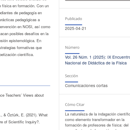
 física en formación. Con un
tudiantes de pedagogía en
Publicado
prácticas pedagógicas a
ntervención en NOSI, así como
2025-04-21
tacan posibles desafíos en la
nsión epistemológica. En
Número
strategias formativas que
etización científica.
Vol. 26 Núm. 1 (2025): IX Encuentr
Nacional de Didáctica de la Física
Sección
Comunicaciones cortas
nce Teachers’ Views about
Cómo Citar
La naturaleza de la indagación científi
S., & Öztürk, E. (2021). What
como elemento transformador en la
 of Scientific Inquiry?.
formación de profesores de física: del