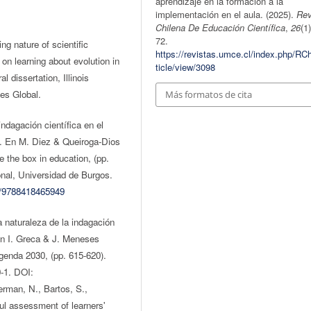
aprendizaje en la formación a la
implementación en el aula. (2025).
Rev
Chilena De Educación Científica
,
26
(1
72.
g nature of scientific
https://revistas.umce.cl/index.php/RC
 on learning about evolution in
ticle/view/3098
 dissertation, Illinois
es Global.
Más formatos de cita
ndagación científica en el
a. En M. Diez & Queiroga-Dios
e the box in education, (pp.
onal, Universidad de Burgos.
43/9788418465949
 naturaleza de la indagación
 En I. Greca & J. Meneses
agenda 2030, (pp. 615-620).
-1. DOI:
derman, N., Bartos, S.,
ul assessment of learners'