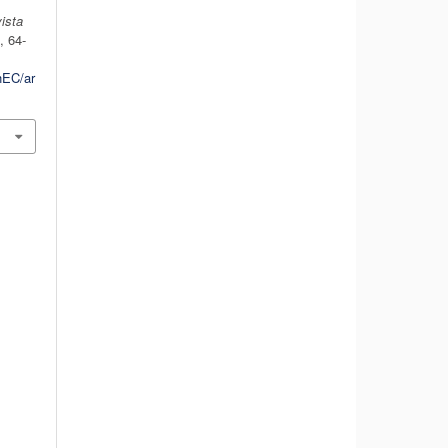
ista
), 64-
hEC/ar