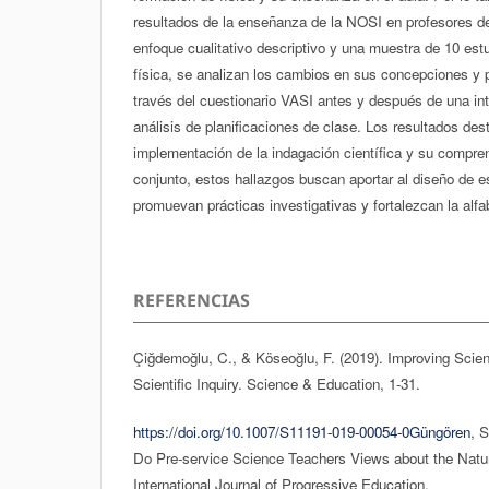
resultados de la enseñanza de la NOSI en profesores de
enfoque cualitativo descriptivo y una muestra de 10 es
física, se analizan los cambios en sus concepciones y 
través del cuestionario VASI antes y después de una i
análisis de planificaciones de clase. Los resultados des
implementación de la indagación científica y su compre
conjunto, estos hallazgos buscan aportar al diseño de e
promuevan prácticas investigativas y fortalezcan la alfab
REFERENCIAS
Çiğdemoğlu, C., & Köseoğlu, F. (2019). Improving Scie
Scientific Inquiry. Science & Education, 1-31.
https://doi.org/10.1007/S11191-019-00054-0Güngören
, 
Do Pre-service Science Teachers Views about the Nature
International Journal of Progressive Education.