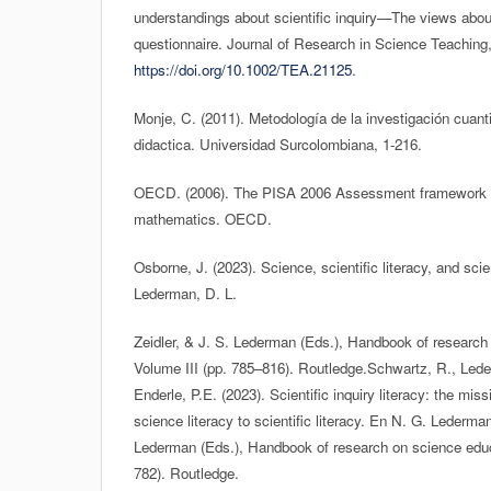
understandings about scientific inquiry—The views about 
questionnaire. Journal of Research in Science Teaching,
https://doi.org/10.1002/TEA.21125
.
Monje, C. (2011). Metodología de la investigación cuantit
didactica. Universidad Surcolombiana, 1-216.
OECD. (2006). The PISA 2006 Assessment framework fo
mathematics. OECD.
Osborne, J. (2023). Science, scientific literacy, and sc
Lederman, D. L.
Zeidler, & J. S. Lederman (Eds.), Handbook of research
Volume III (pp. 785–816). Routledge.Schwartz, R., Lede
Enderle, P.E. (2023). Scientific inquiry literacy: the mis
science literacy to scientific literacy. En N. G. Lederman
Lederman (Eds.), Handbook of research on science educ
782). Routledge.