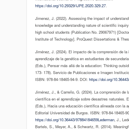
https://doi.org/10.29329/IJPE.2020.329.27
.
Jimenez, J. (2022). Assessing the impact of understandin
knowledge and understanding nature of scientific inquiry
high school students (Publication No. 29067971) [Doctoral
Institute of Technology]. ProQuest Dissertations & Thes
Jiménez, J. (2024). El impacto de la comprensión de la i
aprendizaje de la genética en estudiantes de secundari
(Eds.), Pensar más allá de la education: Thinking outsid
173- 178). Servicio de Publicaciones e Imagen Instituci
ISBN: 978-84-18465-94-9. DOI:
https://doi.org/10.364
Jiménez, J., & Carreño, G. (2024). La comprensión de la
científica en el aprendizaje sobre desastres naturales.
(Eds.), Hacia una educación científica alineada con la 
Editorial Universidad de Burgos. ISBN: 978-84-18465-90
https://doi.org/10.36443/97884184659Lederman
, J., Le
Bartels, S., Meyer, A., & Schwartz, R. (2014). Meaningf