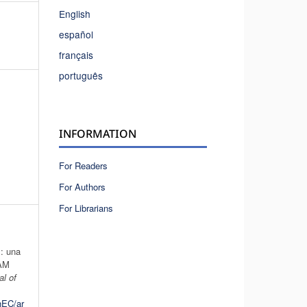
English
español
français
português
o
INFORMATION
For Readers
For Authors
For Librarians
s: una
EAM
al of
hEC/ar