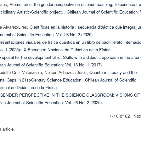
ares,
Promotion of the gender perspective in science teaching: Experience fr
ciplinary Artistic-Scientific project.
,
Chilean Journal of Scientific Education: 
a Álvarez-Lires,
Científicas en la historia : secuencia didáctica que integra j
ournal of Scientific Education: Vol. 26 No. 2 (2025)
esentaciones visuales de física cuántica en un libro de bachillerato internaci
No. 1 (2025): IX Encuentro Nacional de Didáctica de la Física
roposal for the development of ict Skills with a didactic approach in the area 
ean Journal of Scientific Education: Vol. 16 No. 1 (2017)
dolfo Ortiz Valenzuela, Nelson Adriazola Jerez,
Quantum Literacy and the
ional Gaps in 21st-Century Science Education
,
Chilean Journal of Scientific
ional de Didáctica de la Física
GENDER PERSPECTIVE IN THE SCIENCE CLASSROOM: VISIONS OF
ean Journal of Scientific Education: Vol. 26 No. 2 (2025)
1-10 of 62
Nex
s article.