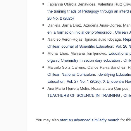
Fabianna Otárola Benavides, Valentina Ruiz Oliv
the training triads of Pedagogy through an interdis
26 No. 2 (2025)
Daniela Barría Díaz, Azucena Arias-Correa, Marí
en la formación inicial del profesorado
,
Chilean J
Narciso Verón-Rojas, Ignacio Julio Idoyaga,
Repr
Chilean Journal of Scientific Education: Vol. 26 
Michal Elias, Marijana Tomljenovic,
Educational p
organic Chemistry in secon dary education
,
Chil
Marcelo Soliz Carreño, Carlos Paiva Sánchez, Ro
Chilean National Curriculum: Identifying Educat
Education: Vol. 27 No. 1 (2026): X Encuentro Nac
Ana María Herrera Melin, Roxana Jara Campos,
TEACHERS OF SCIENCE IN TRAINING
,
Chil
You may also
start an advanced similarity search
for thi