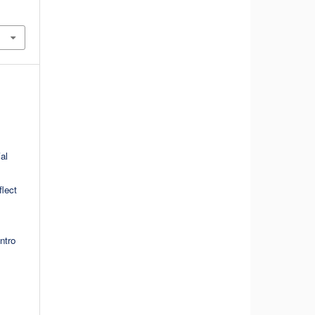
al
flect
ntro