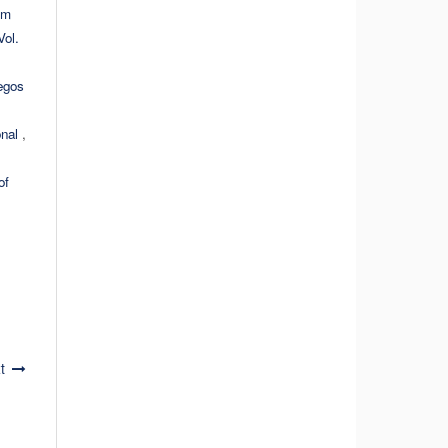
om
Vol.
uegos
onal
,
of
t