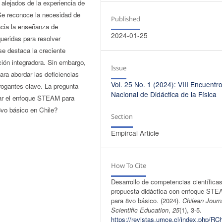
 alejados de la experiencia de
 Se reconoce la necesidad de
Published
acia la enseñanza de
2024-01-25
ueridas para resolver
se destaca la creciente
ión integradora. Sin embargo,
Issue
ra abordar las deficiencias
Vol. 25 No. 1 (2024): VIII Encuentr
rogantes clave. La pregunta
Nacional de Didáctica de la Física
zar el enfoque STEAM para
8vo básico en Chile?
Section
Empircal Article
How To Cite
Desarrollo de competencias científica
propuesta didáctica con enfoque ST
para 8vo básico. (2024).
Chilean Journ
Scientific Education
,
25
(1), 3-5.
https://revistas.umce.cl/index.php/RC