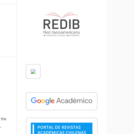
 the
,