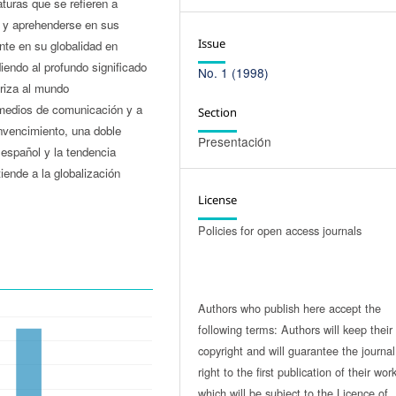
turas que se refieren a
e y aprehenderse en sus
Issue
nte en su globalidad en
iendo al profundo significado
No. 1 (1998)
eriza al mundo
 medios de comunicación y a
Section
nvencimiento, una doble
Presentación
 español y la tendencia
ende a la globalización
License
Policies for open access journals
Authors who publish here accept the
following terms: Authors will keep their
copyright and will guarantee the journal
right to the first publication of their work
which will be subject to the Licence of