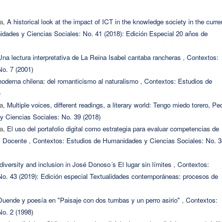
ba,
A historical look at the impact of ICT in the knowledge society in the curre
dades y Ciencias Sociales: No. 41 (2018): Edición Especial 20 años de
Una lectura interpretativa de La Reina Isabel cantaba rancheras
,
Contextos:
o. 7 (2001)
moderna chilena: del romanticismo al naturalismo
,
Contextos: Estudios de
)
ba,
Multiple voices, different readings, a literary world: Tengo miedo torero, Pe
 Ciencias Sociales: No. 39 (2018)
ba,
El uso del portafolio digital como estrategia para evaluar competencias de
al Docente
,
Contextos: Estudios de Humanidades y Ciencias Sociales: No. 3
iversity and inclusion in José Donoso´s El lugar sin límites
,
Contextos:
o. 43 (2019): Edición especial Textualidades contemporáneas: procesos de
Duende y poesía en "Paisaje con dos tumbas y un perro asirio"
,
Contextos:
o. 2 (1998)