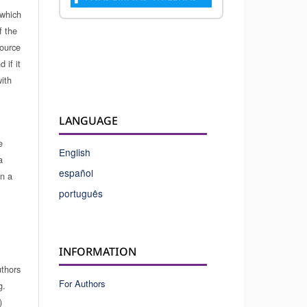
which
f the
source
 if it
ith
LANGUAGE
e
English
a
español
in a
português
INFORMATION
uthors
For Authors
g.
)