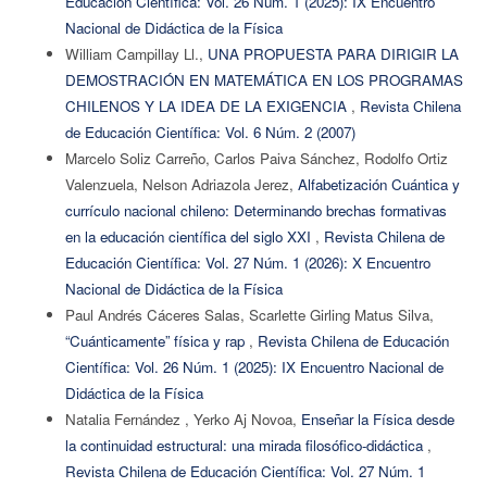
Educación Científica: Vol. 26 Núm. 1 (2025): IX Encuentro
Nacional de Didáctica de la Física
William Campillay Ll.,
UNA PROPUESTA PARA DIRIGIR LA
DEMOSTRACIÓN EN MATEMÁTICA EN LOS PROGRAMAS
CHILENOS Y LA IDEA DE LA EXIGENCIA
,
Revista Chilena
de Educación Científica: Vol. 6 Núm. 2 (2007)
Marcelo Soliz Carreño, Carlos Paiva Sánchez, Rodolfo Ortiz
Valenzuela, Nelson Adriazola Jerez,
Alfabetización Cuántica y
currículo nacional chileno: Determinando brechas formativas
en la educación científica del siglo XXI
,
Revista Chilena de
Educación Científica: Vol. 27 Núm. 1 (2026): X Encuentro
Nacional de Didáctica de la Física
Paul Andrés Cáceres Salas, Scarlette Girling Matus Silva,
“Cuánticamente” física y rap
,
Revista Chilena de Educación
Científica: Vol. 26 Núm. 1 (2025): IX Encuentro Nacional de
Didáctica de la Física
Natalia Fernández , Yerko Aj Novoa,
Enseñar la Física desde
la continuidad estructural: una mirada filosófico-didáctica
,
Revista Chilena de Educación Científica: Vol. 27 Núm. 1