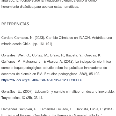
antártico. En donde surge la indagación científica escolar como
herramienta didáctica para abordar estas temáticas.
REFERENCIAS
Cordero Carrasco, N. (2023). Cambio Climático en INACH, Antártica una
mirada desde Chile. (pp. 161-191)
González, Weil, C., Cortéz, M., Bravo, P., Ibaceta, Y., Cuevas, K.,
Quiñones, P., Maturana, J., & Abarca, A. (2012). La indagación científica
como enfoque pedagógico: estudio sobre las prácticas innovadoras de
docentes de ciencia en EM. Estudios pedagógicos, 38(2), 85-102.
https://dx.doi.org/10.4067/S0718-07052012000200006
.
Gonzáles, E., (2007). Educación y cambio climático: un desafío inexorable.
Trayectorias, IX (25), 33-44.
Hernández Sampieri, R., Fernández Collado, C., Baptista, Lucia, P. (2014)
El Inicio del Proceso Cualitativo. En Hernández Sampieri, (6ta Ed.)