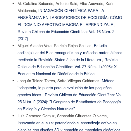
M. Catalina Sabando, Antonio Said, Elba Acevedo, Karin
Maldonado,
INDAGACIÓN CIENTÍFICA PARA LA
ENSEÑANZA EN LABORATORIOS DE ECOLOGÍA: CÓMO
EL DOMINIO AFECTIVO MEJORA EL APRENDIZAJE
,
Revista Chilena de Educación Científica: Vol. 16 Núm. 2
(2017)
Miguel Alarcón Vera, Patricia Rojas Salinas,
Estudio
codisciplinar del Electromagnetismo y métodos matemáticos:
mediante la Revisión Sistemática de la Literatura
,
Revista
Chilena de Educación Científica: Vol. 27 Núm. 1 (2026): X
Encuentro Nacional de Didáctica de la Física
Joaquín Toloza Torres, Sofía Villegas Galdames,
Método
indagatorio, la puerta para la evolución de las pequeñas
grandes ideas
,
Revista Chilena de Educación Científica: Vol.
25 Núm. 2 (2024): "I Congreso de Estudiantes de Pedagogía
en Biología y Ciencias Naturales"
Luis Carrasco Cornuz, Sebastián Cifuentes Olivares,
Innovando en el aula: potenciando el aprendizaje activo en
ciencias con diseños 3D y creación de materiales didácticos
,