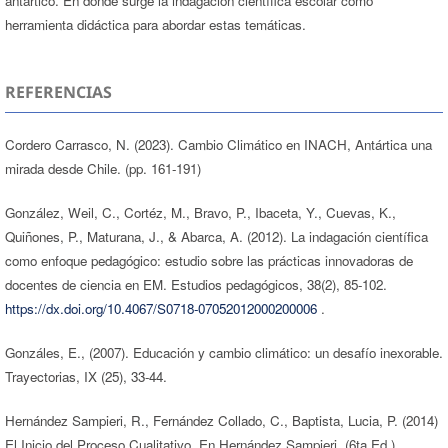
antártico. En donde surge la indagación científica escolar como
herramienta didáctica para abordar estas temáticas.
REFERENCIAS
Cordero Carrasco, N. (2023). Cambio Climático en INACH, Antártica una
mirada desde Chile. (pp. 161-191)
González, Weil, C., Cortéz, M., Bravo, P., Ibaceta, Y., Cuevas, K.,
Quiñones, P., Maturana, J., & Abarca, A. (2012). La indagación científica
como enfoque pedagógico: estudio sobre las prácticas innovadoras de
docentes de ciencia en EM. Estudios pedagógicos, 38(2), 85-102.
https://dx.doi.org/10.4067/S0718-07052012000200006
.
Gonzáles, E., (2007). Educación y cambio climático: un desafío inexorable.
Trayectorias, IX (25), 33-44.
Hernández Sampieri, R., Fernández Collado, C., Baptista, Lucia, P. (2014)
El Inicio del Proceso Cualitativo. En Hernández Sampieri, (6ta Ed.)