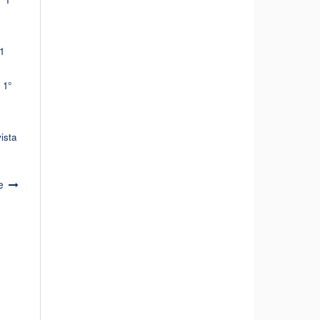
1
 1°
ista
e