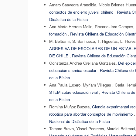
Amaro Saavedra Arancibia, Nicole Briones Hue
contextos de encierro juvenil chileno
,
Revista Ch
Didáctica de la Física
Ana María Herrera Melin, Roxana Jara Campos,
formación
,
Revista Chilena de Educación Científ
M. Beltramí, S. Sanhueza, T. Higueras, L. Flore
AGRESIVA DE ESCOLARES DE UN ESTABLE
DE CHILE
,
Revista Chilena de Educación Cientí
Constanza Andrea Orellana Gonzalez,
Del epice
educación sísmica escolar
,
Revista Chilena de 
de la Física
Ana Paula Lucero, Myriam Villegas , Carla Hern
STEM sobre educación vial
,
Revista Chilena de
de la Física
Romina Muñoz Buzeta,
Ciencia experimental rec
robótica para abordar conceptos de movimiento
Nacional de Didáctica de la Física
Tamara Bravo, Yissel Pedreros, Marcial Beltrami
Hamadryas) dentro del Zoológico Metropolitano 