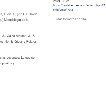
25
(2), 22-25.
https://revistas.umce.cl/index.php/RC
ticle/view/2941
, Lucia, P. (2014) El Inicio
Más formatos de cita
d.) Metodología de la
 M., Galea Alarcón, J., &
ios Hemisféricos y Polares,
ncias docentes: Lo que se
ropósitos y