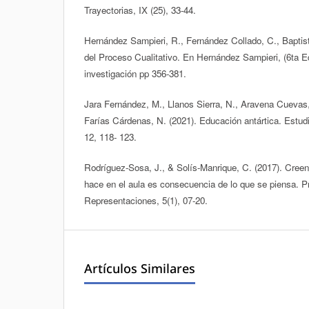
Trayectorias, IX (25), 33-44.
Hernández Sampieri, R., Fernández Collado, C., Baptista
del Proceso Cualitativo. En Hernández Sampieri, (6ta E
investigación pp 356-381.
Jara Fernández, M., Llanos Sierra, N., Aravena Cuevas,
Farías Cárdenas, N. (2021). Educación antártica. Estud
12, 118- 123.
Rodríguez-Sosa, J., & Solís-Manrique, C. (2017). Cree
hace en el aula es consecuencia de lo que se piensa. P
Representaciones, 5(1), 07-20.
Artículos Similares