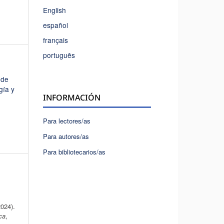
English
español
français
português
 de
gía y
INFORMACIÓN
Para lectores/as
Para autores/as
Para bibliotecarios/as
2024).
ca
,