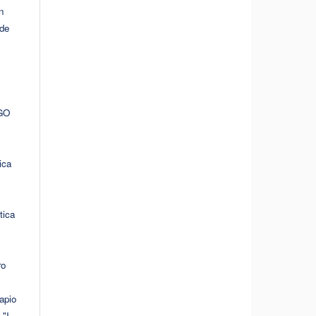
n
 de
GO
ica
tica
ro
apio
 "I