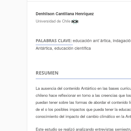
Denhilson Cantillana Henríquez
Autores/as
Universidad de Chile
educación ant´ártica, indagació
PALABRAS CLAVE:
Antártica, educación científica
RESUMEN
La ausencia del contenido Antártico en las bases curric
chileno hace reflexionar en torno a las creencias que lo
puedan tener sobre las formas de abordar el contenido l
de el o los posibles impactos que pueda tener la educaci
conocimiento del impacto del cambio climático en la Ant
Este estudio se realizó analizando entrevistas semiestr