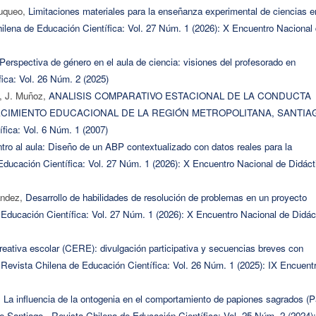
nuqueo,
Limitaciones materiales para la enseñanza experimental de ciencias e
ilena de Educación Científica: Vol. 27 Núm. 1 (2026): X Encuentro Nacional
Perspectiva de género en el aula de ciencia: visiones del profesorado en
ica: Vol. 26 Núm. 2 (2025)
s, J. Muñoz,
ANALISIS COMPARATIVO ESTACIONAL DE LA CONDUCTA
CIMIENTO EDUCACIONAL DE LA REGIÓN METROPOLITANA, SANTIA
fica: Vol. 6 Núm. 1 (2007)
ntro al aula: Diseño de un ABP contextualizado con datos reales para la
Educación Científica: Vol. 27 Núm. 1 (2026): X Encuentro Nacional de Didáct
ández,
Desarrollo de habilidades de resolución de problemas en un proyecto
 Educación Científica: Vol. 27 Núm. 1 (2026): X Encuentro Nacional de Didác
reativa escolar (CERE): divulgación participativa y secuencias breves con
,
Revista Chilena de Educación Científica: Vol. 26 Núm. 1 (2025): IX Encuent
,
La influencia de la ontogenia en el comportamiento de papiones sagrados (P
de Santiago
,
Revista Chilena de Educación Científica: Vol. 25 Núm. 2 (2024):