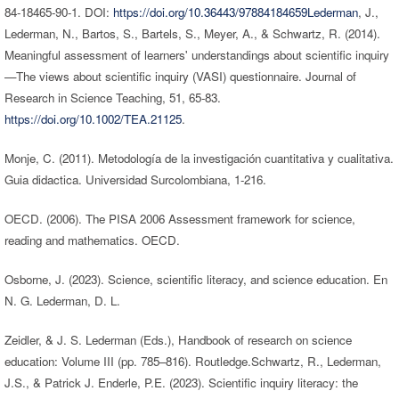
84-18465-90-1. DOI:
https://doi.org/10.36443/97884184659Lederman
, J.,
Lederman, N., Bartos, S., Bartels, S., Meyer, A., & Schwartz, R. (2014).
Meaningful assessment of learners' understandings about scientific inquiry
—The views about scientific inquiry (VASI) questionnaire. Journal of
Research in Science Teaching, 51, 65-83.
https://doi.org/10.1002/TEA.21125
.
Monje, C. (2011). Metodología de la investigación cuantitativa y cualitativa.
Guia didactica. Universidad Surcolombiana, 1-216.
OECD. (2006). The PISA 2006 Assessment framework for science,
reading and mathematics. OECD.
Osborne, J. (2023). Science, scientific literacy, and science education. En
N. G. Lederman, D. L.
Zeidler, & J. S. Lederman (Eds.), Handbook of research on science
education: Volume III (pp. 785–816). Routledge.Schwartz, R., Lederman,
J.S., & Patrick J. Enderle, P.E. (2023). Scientific inquiry literacy: the