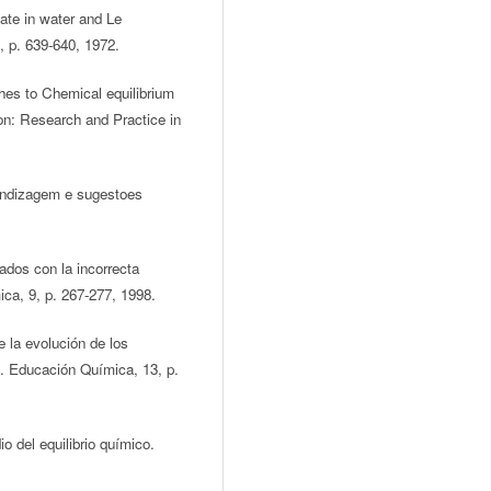
ate in water and Le
9, p. 639-640, 1972.
es to Chemical equilibrium
on: Research and Practice in
rendizagem e sugestoes
ados con la incorrecta
ica, 9, p. 267-277, 1998.
e la evolución de los
s. Educación Química, 13, p.
o del equilibrio químico.