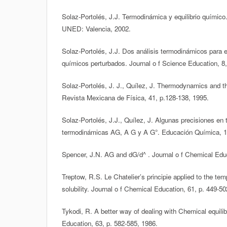
Solaz-Portolés, J.J. Termodinámica y equilibrio químico
UNED: Valencia, 2002.
Solaz-Portolés, J.J. Dos análisis termodinámicos para el
químicos perturbados. Journal o f Science Education, 8,
Solaz-Portolés, J. J., Quílez, J. Thermodynamics and the
Revista Mexicana de Física, 41, p.128-138, 1995.
Solaz-Portolés, J.J., Quílez, J. Algunas precisiones en
termodinámicas AG, A G y A G°. Educación Química, 12
Spencer, J.N. AG and dG/d^ . Journal o f Chemical Educ
Treptow, R.S. Le Chatelier’s principie applied to the t
solubility. Journal o f Chemical Education, 61, p. 449-50
Tykodi, R. A better way of dealing with Chemical equili
Education, 63, p. 582-585, 1986.