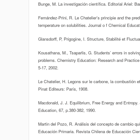
Bunge, M. La investigación científica. Editorial Ariel: B
Femández-Prini, R. Le Chatelier’s principie and the predic
temperature on solubilities. Journal o f Chemical Educat
Glansdorff, P, Prigogine, I. Structure, Stabilité et Fluct
Kousathana, M., Tsaparlis, G. Students’ errors in solvin
problems. Chemistry Education: Research and Practice
5-17, 2002.
Le Chatelier, H. Legons sur le carbone, la combustión e
Pinat Editeurs: París, 1908.
Macdonald, J. J. Equilibrium, Free Energy and Entropy.
Education, 67, p.380-382, 1990.
Martin del Pozo, R. Análisis del concepto de cambio quí
Educación Primaria. Revista Chilena de Educación Cientí