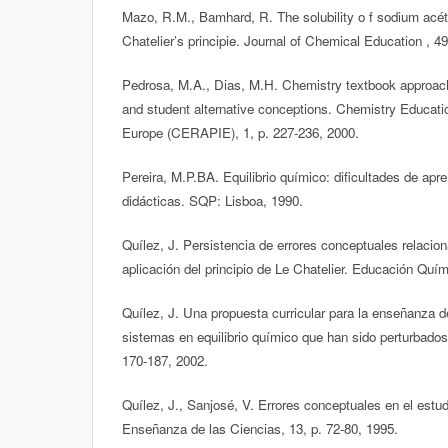
Mazo, R.M., Bamhard, R. The solubility o f sodium acét
Chatelier’s principie. Journal of Chemical Education , 4
Pedrosa, M.A., Dias, M.H. Chemistry textbook approach
and student alternative conceptions. Chemistry Educati
Europe (CERAPIE), 1, p. 227-236, 2000.
Pereira, M.P.BA. Equilibrio químico: dificultades de ap
didácticas. SQP: Lisboa, 1990.
Quílez, J. Persistencia de errores conceptuales relacion
aplicación del principio de Le Chatelier. Educación Quím
Quílez, J. Una propuesta curricular para la enseñanza d
sistemas en equilibrio químico que han sido perturbado
170-187, 2002.
Quílez, J., Sanjosé, V. Errores conceptuales en el estudi
Enseñanza de las Ciencias, 13, p. 72-80, 1995.