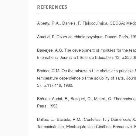
REFERENCES
Alberty, R.A., Daniels, F. Fisicoquímica. CECSA: Méxi
Amaud, P. Cours de chimie physique. Dunod: París, 19
Banerjee, A.C. The development of modules for the teac
International Journal o f Science Education, 13, p.355-3
Bodner, G.M. On the misuse o f Le chatelier’s principie f
temperature dependence o f the solubility of salts. Jour
57, p.117-119, 1980.
Brénon -Audat, F., Busquet, C., Mesnil, C. Thermodyn
París, 1993.
Brillas, E., Bastida, R.M., Centellas, F. y Doménech, 
Termodinámica, Electroquímica i Cinética. Barcanova: 