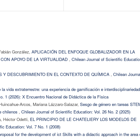
 Fabián González,
APLICACIÓN DEL ENFOQUE GLOBALIZADOR EN LA
 CON APOYO DE LA VIRTUALIDAD
,
Chilean Journal of Scientific Educatio
S Y DESCUBRIMIENTO EN EL CONTEXTO DE QUÍMICA
,
Chilean Journa
 la vida extraterrestre: una experiencia de gamificación e interdisciplinarieda
No. 1 (2026): X Encuentro Nacional de Didáctica de la Física
 Huincahue-Arcos, Mariana Lázzaro-Salazar,
Sesgo de género en tareas STE
de chilenos
,
Chilean Journal of Scientific Education: Vol. 26 No. 2 (2025)
a, Héctor Odetti,
EL PRINCIPIO DE LE CHATELIERY LOS MODELOS DE
fic Education: Vol. 7 No. 1 (2008)
roposal for the development of ict Skills with a didactic approach in the area 