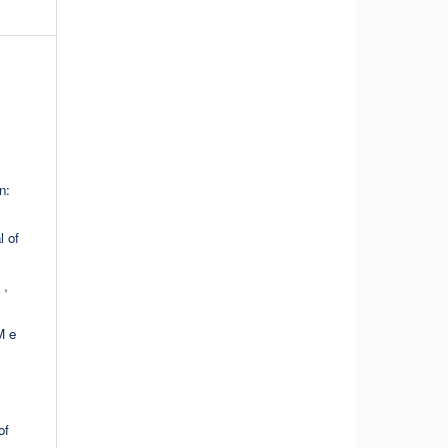
n:
l of
d
,
M e
of