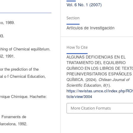
Vol. 6 No. 1 (2007)
Section
co, 1989.
Artículos de Investigación
93.
How To Cite
hing of Chemical equilibrium.
62, 1991.
ALGUNAS DEFICIENCIAS EN EL
TRATAMIENTO DEL EQUILIBRIO
QUÍMICO EN LOS LIBROS DE TEXT
or the prediction of the
PREUNIVERSITARIOS ESPAÑOLES
nal o f Chemical Education,
QUÍMICA. (2024).
Chilean Journal of
Scientific Education
,
6
(1).
https://revistas.umce.cl/index.php/RC
amique Chimique. Hachette:
ticle/view/3004
More Citation Formats
X. Fonaments de
Barcelona, 1992.