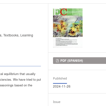
s, Textbooks, Leaming
Downloads
PDF (SPANISH)
al equilibrium that usually
Published
ciencies. We have tried to put
reasonings based on the
2024-11-26
Issue