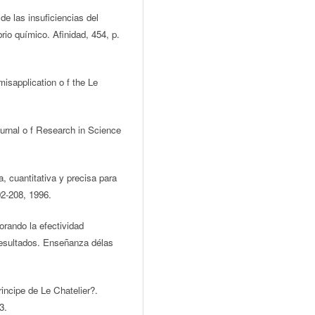
de las insuficiencias del
brio químico. Afinidad, 454, p.
misapplication o f the Le
ournal o f Research in Science
a, cuantitativa y precisa para
02-208, 1996.
orando la efectividad
 resultados. Enseñanza délas
rincipe de Le Chatelier?.
3.