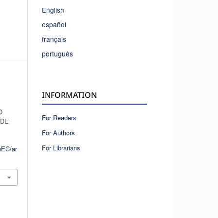
English
español
français
português
INFORMATION
O
For Readers
 DE
For Authors
For Librarians
hEC/ar