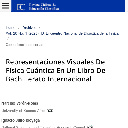
Home
/
Archives
/
Vol. 26 No. 1 (2025): IX Encuentro Nacional de Didáctica de la Física
/
Comunicaciones cortas
Representaciones Visuales De
Física Cuántica En Un Libro De
Bachillerato Internacional
Narciso Verón-Rojas
Authors
University of Buenos Aires
Ignacio Julio Idoyaga
National Scientific and Technical Research Council