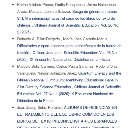
Karina Vilches-Ponce, Darlis Panqueban, Jaime Huincahue-
Arcos, Mariana Lázzaro-Salazar,
Sesgo de género en tareas
STEM e interdisciplinares: el caso de los libros de texto de
chilenos
,
Chilean Journal of Scientific Education: Vol. 26 No.
2 (2025)
Rolando A. Díaz-Delgado , María José Carreño-Matus ,
Dificultades y oportunidades para la enseñanza de la fuerza de
fricción
,
Chilean Journal of Scientific Education: Vol. 26 No. 1
(2025): IX Encuentro Nacional de Didáctica de la Física
Marcelo Soliz Carreño, Carlos Paiva Sánchez, Rodolfo Ortiz
Valenzuela, Nelson Adriazola Jerez,
Quantum Literacy and the
Chilean National Curriculum: Identifying Educational Gaps in
21st-Century Science Education
,
Chilean Journal of Scientific
Education: Vol. 27 No. 1 (2026): X Encuentro Nacional de
Didáctica de la Física
Joan Josep Solaz-Portolés,
ALGUNAS DEFICIENCIAS EN
EL TRATAMIENTO DEL EQUILIBRIO QUÍMICO EN LOS
LIBROS DE TEXTO PREUNIVERSITARIOS ESPAÑOLES
DE QUÍMICA
,
Chilean Journal of Scientific Education: Vol. 6