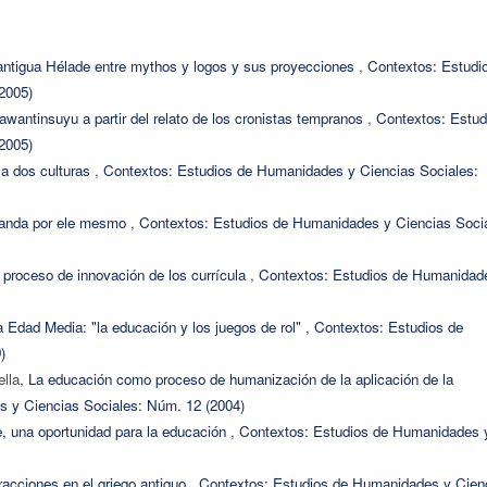
 antigua Hélade entre mythos y logos y sus proyecciones
,
Contextos: Estudi
2005)
Tawantinsuyu a partir del relato de los cronistas tempranos
,
Contextos: Estud
2005)
 a dos culturas
,
Contextos: Estudios de Humanidades y Ciencias Sociales:
randa por ele mesmo
,
Contextos: Estudios de Humanidades y Ciencias Socia
proceso de innovación de los currícula
,
Contextos: Estudios de Humanidad
a Edad Media: "la educación y los juegos de rol"
,
Contextos: Estudios de
)
ella,
La educación como proceso de humanización de la aplicación de la
 y Ciencias Sociales: Núm. 12 (2004)
le, una oportunidad para la educación
,
Contextos: Estudios de Humanidades 
racciones en el griego antiguo
,
Contextos: Estudios de Humanidades y Cien