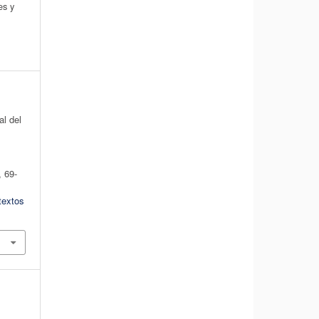
es y
al del
, 69-
textos