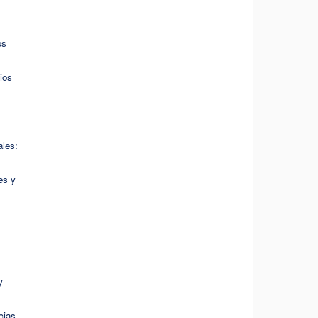
os
ios
les:
es y
y
cias