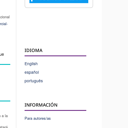
acional
cial-
IDIOMA
Que
English
español
português
INFORMACIÓN
 a la
Para autores/as
stará