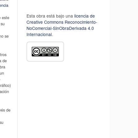
encia
Esta obra está bajo una
licencia de
e este
Creative Commons Reconocimiento-
 su
NoComercial-SinObraDerivada 4.0
u
Internacional
.
 no se
tros
a de
obra
 un
o
áfico)
cación
avés de
su