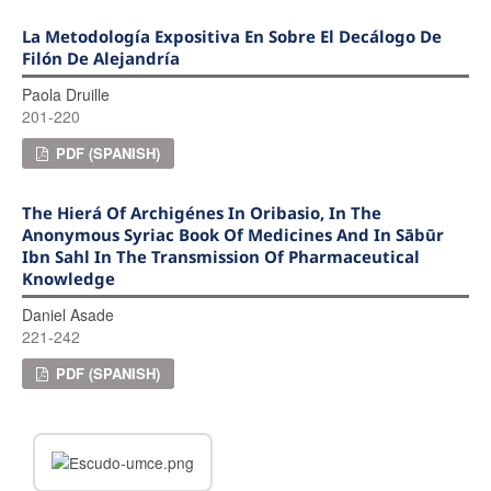
La Metodología Expositiva En Sobre El Decálogo De
Filón De Alejandría
Paola Druille
201-220
PDF (SPANISH)
The Hierá Of Archigénes In Oribasio, In The
Anonymous Syriac Book Of Medicines And In Sābūr
Ibn Sahl In The Transmission Of Pharmaceutical
Knowledge
Daniel Asade
221-242
PDF (SPANISH)