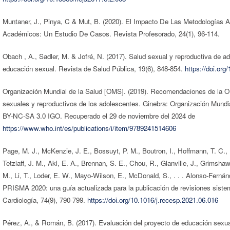
Muntaner, J., Pinya, C & Mut, B. (2020). El Impacto De Las Metodologías 
Académicos: Un Estudio De Casos. Revista Profesorado, 24(1), 96-114.
Obach , A., Sadler, M. & Jofré, N. (2017). Salud sexual y reproductiva de ado
educación sexual. Revista de Salud Pública, 19(6), 848-854.
https://doi.or
Organización Mundial de la Salud [OMS]. (2019). Recomendaciones de la 
sexuales y reproductivos de los adolescentes. Ginebra: Organización Mundia
BY-NC-SA 3.0 IGO. Recuperado el 29 de noviembre del 2024 de
https://www.who.int/es/publications/i/item/9789241514606
Page, M. J., McKenzie, J. E., Bossuyt, P. M., Boutron, I., Hoffmann, T. C.,
Tetzlaff, J. M., Akl, E. A., Brennan, S. E., Chou, R., Glanville, J., Grimshaw
M., Li, T., Loder, E. W., Mayo-Wilson, E., McDonald, S., . . . Alonso-Fernán
PRISMA 2020: una guía actualizada para la publicación de revisiones siste
Cardiología, 74(9), 790-799.
https://doi.org/10.1016/j.recesp.2021.06.016
Pérez, A., & Román, B. (2017). Evaluación del proyecto de educación sexua