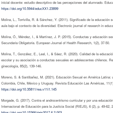
inicial docente: estudio descriptivo de las percepciones del alumnado. Edu
https://doi.org/10.5944/educXX1.23899
Molina, L., Torrivilla, R. & Sánchez, Y. (2011). Significado de la educación 
aula bajo el contexto de la diversidad. Electronic journal of research in educ
Molina, Ó., Méndez, I., & Martínez, J. P. (2015). Conductas y educación se
Secundaria Obligatoria. European Journal of Health Research, 1(2), 37-50.
Molina, T., González, E., Leal, I., & Sáez, R. (2020). Calidad de la educació
escolar y su asociación a conductas sexuales en adolescentes chilenos. Rev
ginecología, 85(2), 139-146.
Moreno, S. & Santibañez, M. (2021). Educación Sexual en América Latina: un
Colombia, Chile, México y Uruguay. Revista Educación Las Américas, 11(1)
https://doi.org/10.35811/rea.v11i1.145
Morgade, G. (2017). Contra el androcentrismo curricular y por una educació
Internacional de Educación para la Justicia Social (RIEJS), 6 (2), p. 49-62, 
https://doi.org/10.15366/riejs2017.6.2.003