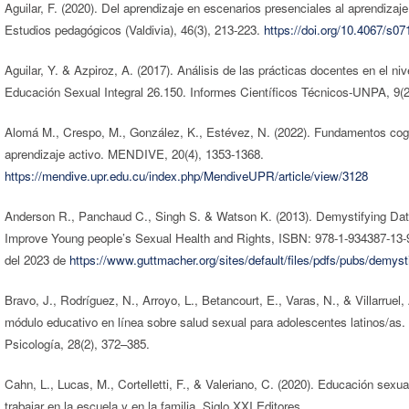
Aguilar, F. (2020). Del aprendizaje en escenarios presenciales al aprendizaj
Estudios pedagógicos (Valdivia), 46(3), 213-223.
https://doi.org/10.4067/s
Aguilar, Y. & Azpiroz, A. (2017). Análisis de las prácticas docentes en el ni
Educación Sexual Integral 26.150. Informes Científicos Técnicos-UNPA, 9(2
Alomá M., Crespo, M., González, K., Estévez, N. (2022). Fundamentos cogn
aprendizaje activo. MENDIVE, 20(4), 1353-1368.
https://mendive.upr.edu.cu/index.php/MendiveUPR/article/view/3128
Anderson R., Panchaud C., Singh S. & Watson K. (2013). Demystifying Dat
Improve Young people’s Sexual Health and Rights, ISBN: 978-1-934387-13-
del 2023 de
https://www.guttmacher.org/sites/default/files/pdfs/pubs/demyst
Bravo, J., Rodríguez, N., Arroyo, L., Betancourt, E., Varas, N., & Villarruel,
módulo educativo en línea sobre salud sexual para adolescentes latinos/as.
Psicología, 28(2), 372–385.
Cahn, L., Lucas, M., Cortelletti, F., & Valeriano, C. (2020). Educación sexua
trabajar en la escuela y en la familia. Siglo XXI Editores.