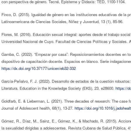
con perspectiva de género. Tecné, Episteme y Didaxis: TED, 1100-1104.
Finco, D. (2015). Igualdad de género en las instituciones educativas de la pr
Latinoamericana de Ciencias Sociales, Niñez y Juventud, 13 (1), 85-96.
Flores, M. (2016). Educación sexual integral: aportes desde el trabajo social 
Universidad Nacional de Cuyo. Facultad de Ciencias Políticas y Sociales. A
Gamba, C. (2022). “Empezar por casa”: Reposicionamientos docentes en torn
dispositivo de capacitación docente. Espacios en blanco. Serie indagaciones
https://dx.doi.org/10.37177/unicen/eb32-332
García-Peñalvo, F. J. (2022). Desarrollo de estados de la cuestión robusto
Literatura. Education in the Knowledge Society (EKS), 23, e28600.
https://
Goldfarb, E. & Lieberman, L. (2021). Three decades of research: The case 
Journal of Adolescent health, 68(1), 13-27.
https://doi.org/10.1016/j.jadohea
Gómez, R., Díaz, M., Sainz, E., Gómez, K., & Machado, R. (2015). Accion
la sexualidad dirigidas a adolescentes. Revista Cubana de Salud Pública, 41