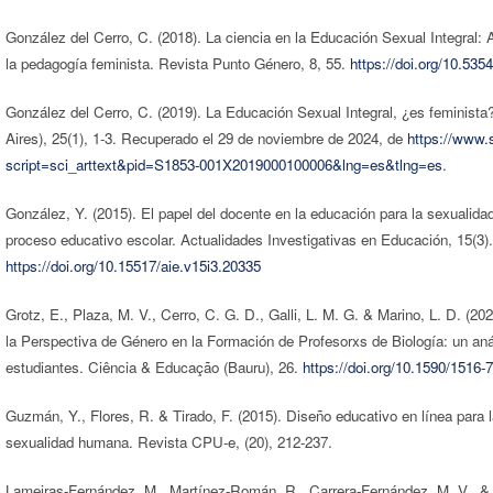
González del Cerro, C. (2018). La ciencia en la Educación Sexual Integral: 
la pedagogía feminista. Revista Punto Género, 8, 55.
https://doi.org/10.53
González del Cerro, C. (2019). La Educación Sexual Integral, ¿es feminist
Aires), 25(1), 1-3. Recuperado el 29 de noviembre de 2024, de
https://www.s
script=sci_arttext&pid=S1853-001X2019000100006&lng=es&tlng=es
.
González, Y. (2015). El papel del docente en la educación para la sexualidad
proceso educativo escolar. Actualidades Investigativas en Educación, 15(3).
https://doi.org/10.15517/aie.v15i3.20335
Grotz, E., Plaza, M. V., Cerro, C. G. D., Galli, L. M. G. & Marino, L. D. (20
la Perspectiva de Género en la Formación de Profesorxs de Biología: un aná
estudiantes. Ciência & Educação (Bauru), 26.
https://doi.org/10.1590/1516
Guzmán, Y., Flores, R. & Tirado, F. (2015). Diseño educativo en línea para 
sexualidad humana. Revista CPU-e, (20), 212-237.
Lameiras-Fernández, M., Martínez-Román, R., Carrera-Fernández, M. V., & 