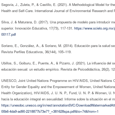
Segovia, J., Zuleta, P., & Castillo, E. (2021). A Methodological Model for t
Health and Self-Care. International Journal of Environmental Research and P
Silva, J. & Maturana, D. (2017). Una propuesta de modelo para introducir m
superior. Innovación Educativa, 17(73), 117-131.
https://www.scielo.org.mx/
00117.pdf
Soriano, E., González, A., & Soriano, M. (2014). Educación para la salud s
Revista Perfiles Educativos, 36(144), 105–119.
Ubillos, S., Goiburu, E., Puente, A., & Pizarro, J. (2021). La influencia del
educación sexual: un estudio empírico. Revista de Psicodidáctica, 26(2), 1
UNESCO, Joint United Nations Programme on HIV/AIDS, United Nations Ch
Entity for Gender Equality and the Empowerment of Women, United Nation
Health Organization), HIV/AIDS, J. U. N. P., Fund, U. N. P. & Women, U. N
hacia la educación integral en sexualidad: Informe sobre la situación en el
https://unesdoc.unesco.org/in/rest/annotationSVC/DownloadWatermarkedAt
00b6-4da9-ad90-2218877b73e7?_=381628spa.pdf&to=74&from=1