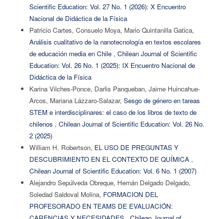
Scientific Education: Vol. 27 No. 1 (2026): X Encuentro
Nacional de Didáctica de la Física
Patricio Cartes, Consuelo Moya, Mario Quintanilla Gatica,
Análisis cualitativo de la nanotecnología en textos escolares
de educación media en Chile
,
Chilean Journal of Scientific
Education: Vol. 26 No. 1 (2025): IX Encuentro Nacional de
Didáctica de la Física
Karina Vilches-Ponce, Darlis Panqueban, Jaime Huincahue-
Arcos, Mariana Lázzaro-Salazar,
Sesgo de género en tareas
STEM e interdisciplinares: el caso de los libros de texto de
chilenos
,
Chilean Journal of Scientific Education: Vol. 26 No.
2 (2025)
William H. Robertson,
EL USO DE PREGUNTAS Y
DESCUBRIMIENTO EN EL CONTEXTO DE QUÍMICA
,
Chilean Journal of Scientific Education: Vol. 6 No. 1 (2007)
Alejandro Sepúlveda Obreque, Hernán Delgado Delgado,
Soledad Saldoval Molina,
FORMACION DEL
PROFESORADO EN TEAMS DE EVALUACIÓN:
CARENCIAS Y NECESIDADES
,
Chilean Journal of