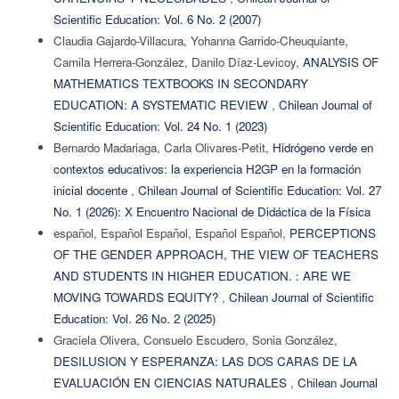
Scientific Education: Vol. 6 No. 2 (2007)
Claudia Gajardo-Villacura, Yohanna Garrido-Cheuquiante,
Camila Herrera-González, Danilo Díaz-Levicoy,
ANALYSIS OF
MATHEMATICS TEXTBOOKS IN SECONDARY
EDUCATION: A SYSTEMATIC REVIEW
,
Chilean Journal of
Scientific Education: Vol. 24 No. 1 (2023)
Bernardo Madariaga, Carla Olivares-Petit,
Hidrógeno verde en
contextos educativos: la experiencia H2GP en la formación
inicial docente
,
Chilean Journal of Scientific Education: Vol. 27
No. 1 (2026): X Encuentro Nacional de Didáctica de la Física
español, Español Español, Español Español,
PERCEPTIONS
OF THE GENDER APPROACH, THE VIEW OF TEACHERS
AND STUDENTS IN HIGHER EDUCATION. : ARE WE
MOVING TOWARDS EQUITY?
,
Chilean Journal of Scientific
Education: Vol. 26 No. 2 (2025)
Graciela Olivera, Consuelo Escudero, Sonia González,
DESILUSION Y ESPERANZA: LAS DOS CARAS DE LA
EVALUACIÓN EN CIENCIAS NATURALES
,
Chilean Journal