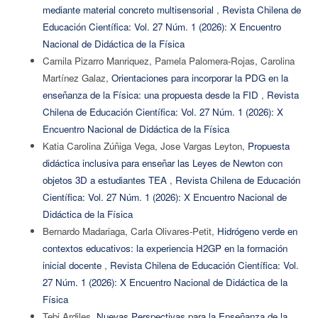
mediante material concreto multisensorial
,
Revista Chilena de
Educación Científica: Vol. 27 Núm. 1 (2026): X Encuentro
Nacional de Didáctica de la Física
Camila Pizarro Manriquez, Pamela Palomera-Rojas, Carolina
Martínez Galaz,
Orientaciones para incorporar la PDG en la
enseñanza de la Física: una propuesta desde la FID
,
Revista
Chilena de Educación Científica: Vol. 27 Núm. 1 (2026): X
Encuentro Nacional de Didáctica de la Física
Katia Carolina Zúñiga Vega, Jose Vargas Leyton,
Propuesta
didáctica inclusiva para enseñar las Leyes de Newton con
objetos 3D a estudiantes TEA
,
Revista Chilena de Educación
Científica: Vol. 27 Núm. 1 (2026): X Encuentro Nacional de
Didáctica de la Física
Bernardo Madariaga, Carla Olivares-Petit,
Hidrógeno verde en
contextos educativos: la experiencia H2GP en la formación
inicial docente
,
Revista Chilena de Educación Científica: Vol.
27 Núm. 1 (2026): X Encuentro Nacional de Didáctica de la
Física
Tebi Ardiles,
Nuevas Perspectivas para la Enseñanza de la