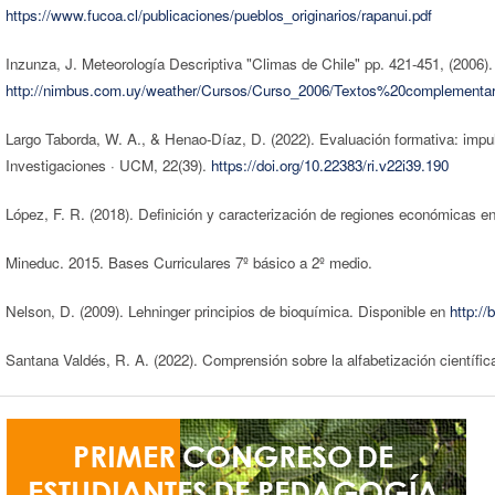
https://www.fucoa.cl/publicaciones/pueblos_originarios/rapanui.pdf
Inzunza, J. Meteorología Descriptiva "Climas de Chile" pp. 421-451, (2006).
http://nimbus.com.uy/weather/Cursos/Curso_2006/Textos%20complementar
Largo Taborda, W. A., & Henao-Díaz, D. (2022). Evaluación formativa: impul
Investigaciones · UCM, 22(39).
https://doi.org/10.22383/ri.v22i39.190
López, F. R. (2018). Definición y caracterización de regiones económicas en
Mineduc. 2015. Bases Curriculares 7º básico a 2º medio.
Nelson, D. (2009). Lehninger principios de bioquímica. Disponible en
http://
Santana Valdés, R. A. (2022). Comprensión sobre la alfabetización científi