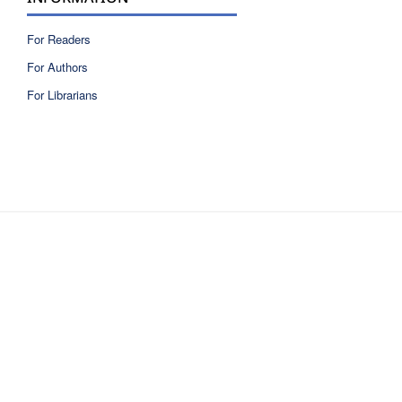
For Readers
For Authors
For Librarians
ISSN 2810-6040 electronic version
ISSN 0717-9618 printed version