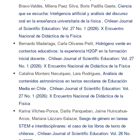
Bravo-Valdés, Milena Paez Silva, Boris Padilla Gaete,
Ciencia
que se escucha: Inteligencia artificial y análisis del discurso
oral en la enseñanza universitaria de la física
,
Chilean Journal
of Scientific Education: Vol. 27 No. 1 (2026): X Encuentro
Nacional de Didáctica de la Física
Bernardo Madariaga, Carla Olivares-Petit,
Hidrógeno verde en
contextos educativos: la experiencia H2GP en la formación
inicial docente
,
Chilean Journal of Scientific Education: Vol. 27
No. 1 (2026): X Encuentro Nacional de Didáctica de la Física
Catalina Montero Neculqueo, Lara Rodrigues,
Análisis de
contenidos astronómicos en textos escolares de Educación
Media en Chile
,
Chilean Journal of Scientific Education: Vol.
27 No. 1 (2026): X Encuentro Nacional de Didáctica de la
Física
Karina Vilches-Ponce, Darlis Panqueban, Jaime Huincahue-
Arcos, Mariana Lázzaro-Salazar,
Sesgo de género en tareas
STEM e interdisciplinares: el caso de los libros de texto de
chilenos
,
Chilean Journal of Scientific Education: Vol. 26 No.